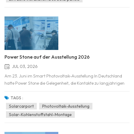
Power Stone auf der Ausstellung 2026
JUL 03, 2026
Am 23. Juni im Smart Photovoltaik-Ausstellung In Deutschland
hatte Power Stone die Gelegenheit, die Kontakte zu langjährigen
Partnern wieder aufzunehmen und viele neue Kunden aus der
globalen Solarbranche kennenzulernen.Während der gesamten
TAGS :
Messe führte unser Team produktive Gespräche mit EPC-Untern...
Solarcarport
Photovoltaik-Ausstellung
Solar-Kohlenstoffstahl-Montage