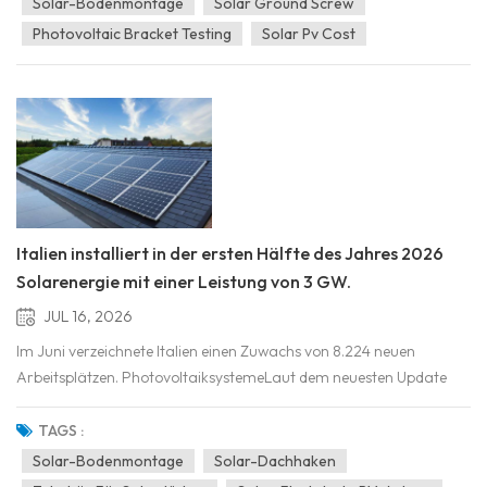
Solar-Bodenmontage
Solar Ground Screw
Photovoltaic Bracket Testing
Solar Pv Cost
Italien installiert in der ersten Hälfte des Jahres 2026
Solarenergie mit einer Leistung von 3 GW.
JUL 16, 2026
Im Juni verzeichnete Italien einen Zuwachs von 8.224 neuen
Arbeitsplätzen. PhotovoltaiksystemeLaut dem neuesten Update
der Überwachungsplattform von Terna für die
Stromerzeugungskapazität im Land verfügen sie zusammen über
TAGS :
eine Kapazität von 483,66 MW sowie über 4.656 neue
Solar-Bodenmontage
Solar-Dachhaken
Energiespeicheranlagen.Ita...