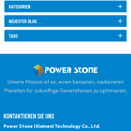
KATEGORIEN
NEUESTER BLOG
TAGS
Unsere Mission ist es, einen besseren, saubereren
Planeten für zukünftige Generationen zu optimieren,
indem sie sich zu erneuerbaren Solarenergie
verpflichten. Unser Ziel ist es, führend in sauberen
KONTAKTIEREN SIE UNS
Energieprodukten und Ihrem vertrauenswürdigsten
globalen Partner für Qualität, Professionalität und
Power Stone (Xiamen) Technology Co., Ltd.