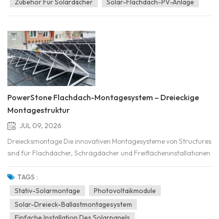
Zubehör Für Solardächer
Solar-Flachdach-PV-Anlage
PowerStone Flachdach-Montagesystem – Dreieckige
Montagestruktur
JUL 09, 2026
Dreiecksmontage Die innovativen Montagesysteme von Structures
sind für Flachdächer, Schrägdächer und Freiflächeninstallationen
konzipiert. Sie zeichnen sich durch eine dreieckige
Trägerkonstruktion aus, die Stabilität, Anpassungsfähigkeit und
TAGS :
einfache Installation gewährleistet und gleichzeitig die...
Stativ-Solarmontage
Photovoltaikmodule
Solar-Dreieck-Ballastmontagesystem
Einfache Installation Des Solarpanels