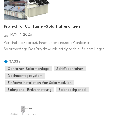
Projekt für Container-Solarhalterungen
MAY 14, 2026
Wir sind stolz darauf, Ihnen unsere neueste Container-
Solarmontage Das Projekt wurde erfolgreich auf einem Lager-
und Logistikgelände im Freien umgesetzt. Die Installation
verwandelt Standard-Seecontainer in autarke Energiezentren,
TAGS :
indem robuste Solarmodule direkt auf den Containerdächern
Container-Solarmontage
Schiffscontainer
integriert...
Dachmontagesystem
Einfache Installation Von Solarmodulen
Solarpanel-Erdvernetzung
Solardachpaneel