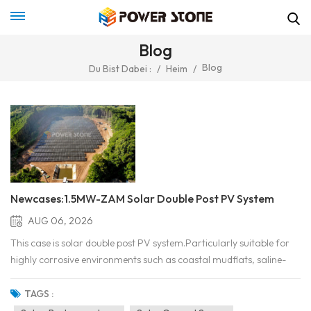
Blog
Blog
Du Bist Dabei :
/
Heim
/
Newcases:1.5MW-ZAM Solar Double Post PV System
AUG 06, 2026
This case is solar double post PV system.Particularly suitable for
highly corrosive environments such as coastal mudflats, saline-
alkali lands, deserts, and industrial pollution zones. It is also the
preferred material for fish-solar complementation, agricultural-
TAGS :
solar complementation, and mountaino...