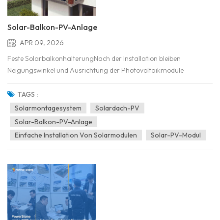
Solar-Balkon-PV-Anlage
APR 09, 2026
Feste SolarbalkonhalterungNach der Installation bleiben
Neigungswinkel und Ausrichtung der Photovoltaikmodule
unverändert. Der Winkel der Halterung ist voreingestellt oder wird
in einem Arbeitsgang justiert und anschließend fixiert.Verstellbare
TAGS :
SolarbalkonhalterungDas wichtigste tragende Bauteil der...
Solarmontagesystem
Solardach-PV
Solar-Balkon-PV-Anlage
Einfache Installation Von Solarmodulen
Solar-PV-Modul