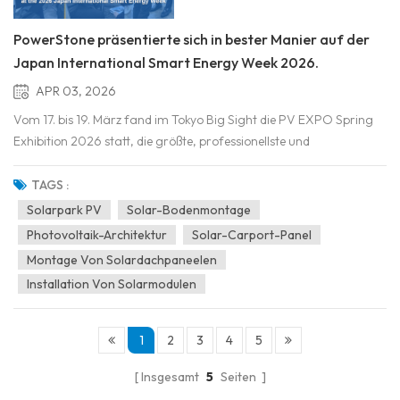
PowerStone präsentierte sich in bester Manier auf der
Japan International Smart Energy Week 2026.
APR 03, 2026
Vom 17. bis 19. März fand im Tokyo Big Sight die PV EXPO Spring
Exhibition 2026 statt, die größte, professionellste und
einflussreichste internationale Fachmesse für erneuerbare
Energien in Japan und ganz Asien. Rund 60.000 Einkäufer
TAGS :
nutzten die Messe für Beschaffung, Kooperationen und
Solarpark PV
Solar-Bodenmontage
Geschäftsverh...
Photovoltaik-Architektur
Solar-Carport-Panel
Montage Von Solardachpaneelen
Installation Von Solarmodulen
1
2
3
4
5
Insgesamt
5
Seiten