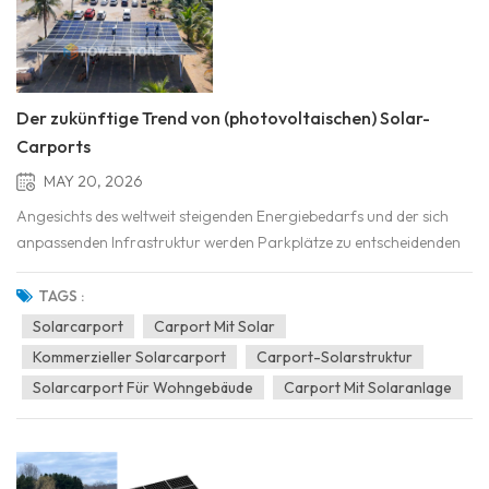
Der zukünftige Trend von (photovoltaischen) Solar-
Carports
MAY 20, 2026
Angesichts des weltweit steigenden Energiebedarfs und der sich
anpassenden Infrastruktur werden Parkplätze zu entscheidenden
Faktoren der Energiewende. Diese oft ungenutzten Flächen
wandeln sich von passiven Bereichen zu aktiven Knotenpunkten für
TAGS :
die Stromerzeugung und -verteilung. Solarcarports Sie...
Solarcarport
Carport Mit Solar
Kommerzieller Solarcarport
Carport-Solarstruktur
Solarcarport Für Wohngebäude
Carport Mit Solaranlage