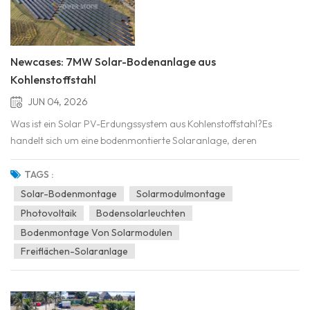
Newcases: 7MW Solar-Bodenanlage aus
Kohlenstoffstahl
JUN 04, 2026
Was ist ein Solar PV-Erdungssystem aus Kohlenstoffstahl?Es
handelt sich um eine bodenmontierte Solaranlage, deren
Tragkonstruktion (Pfosten, Schienen, Pfetten) aus Kohlenstoffstahl
gefertigt und in der Regel mit einer Schutzbeschichtung versehen
TAGS :
ist. Das System hält die PV-Module in einem optimalen...
Solar-Bodenmontage
Solarmodulmontage
Photovoltaik
Bodensolarleuchten
Bodenmontage Von Solarmodulen
Freiflächen-Solaranlage