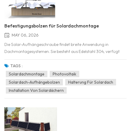
Befestigungsbolzen für Solardachmontage
MAY 06, 2026
Die Solar-Aufhängeschraube findet breite Anwendung in
Dachmontagesystemen. Sie besteht aus Edelstahl 304, verfügt
über M10-Flanschmuttern und EPDM-Gummi und eignet sich für
die Montage auf Wellblechdächern, Trapezdächern, Asbestziegeln
TAGS :
usw. Die Hängebolzen eignen sich zur Montage an Holz- und
Solardachmontage
Photovoltaik
Stahlt...
Solardach-Aufhängebolzen
Halterung Für Solardach
Installation Von Solardächern