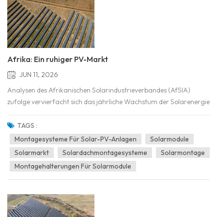
Afrika: Ein ruhiger PV-Markt
JUN 11, 2026
Analysen des Afrikanischen Solarindustrieverbandes (AfSIA)
zufolge vervierfacht sich das jährliche Wachstum der Solarenergie
in Afrika nahezu, wenn Handelszahlen berücksichtigt werden. Es
gibt kaum Anzeichen für große Lagerbestände, sodass die nach
TAGS :
Afrika gelieferten Module größtenteils lokal gekauf...
Montagesysteme Für Solar-PV-Anlagen
Solarmodule
Solarmarkt
Solardachmontagesysteme
Solarmontage
Montagehalterungen Für Solarmodule