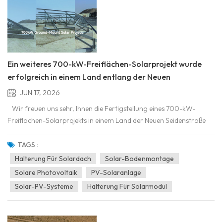
Ein weiteres 700-kW-Freiflächen-Solarprojekt wurde
erfolgreich in einem Land entlang der Neuen
Seidenstraße installiert
JUN 17, 2026
Wir freuen uns sehr, Ihnen die Fertigstellung eines 700-kW-
Freiflächen-Solarprojekts in einem Land der Neuen Seidenstraße
mitteilen zu können, bei dem das von Power Stone entwickelte
Festneigungsmontagesystem zum Einsatz kommt. Projekt-
TAGS :
Highlights ✅ Kapazität: 700 kW✅Region: Belt and Road Initiat...
Halterung Für Solardach
Solar-Bodenmontage
Solare Photovoltaik
PV-Solaranlage
Solar-PV-Systeme
Halterung Für Solarmodul