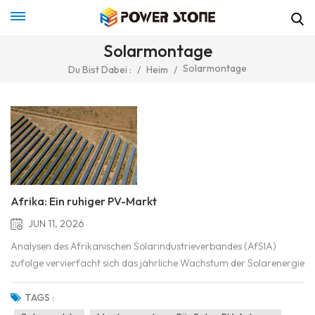
Solarmontage
Solarmontage
Du Bist Dabei :
/
Heim
/
Afrika: Ein ruhiger PV-Markt
JUN 11, 2026
Analysen des Afrikanischen Solarindustrieverbandes (AfSIA)
zufolge vervierfacht sich das jährliche Wachstum der Solarenergie
in Afrika nahezu, wenn Handelszahlen berücksichtigt werden. Es
gibt kaum Anzeichen für große Lagerbestände, sodass die nach
TAGS :
Afrika gelieferten Module größtenteils lokal gekauf...