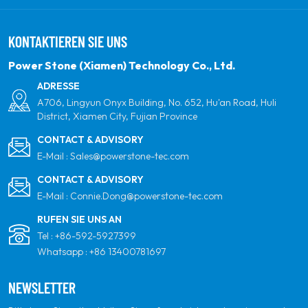
indem sie sich zu erneuerbaren Solarenergie
verpflichten. Unser Ziel ist es, führend in sauberen
KONTAKTIEREN SIE UNS
Energieprodukten und Ihrem vertrauenswürdigsten
globalen Partner für Qualität, Professionalität und
Power Stone (Xiamen) Technology Co., Ltd.
Innovation zu sein.
ADRESSE
A706, Lingyun Onyx Building, No. 652, Hu'an Road, Huli
District, Xiamen City, Fujian Province
CONTACT & ADVISORY
E-Mail :
Sales@powerstone-tec.com
CONTACT & ADVISORY
E-Mail :
Connie.Dong@powerstone-tec.com
RUFEN SIE UNS AN
Tel :
+86-592-5927399
Whatsapp :
+86 13400781697
NEWSLETTER