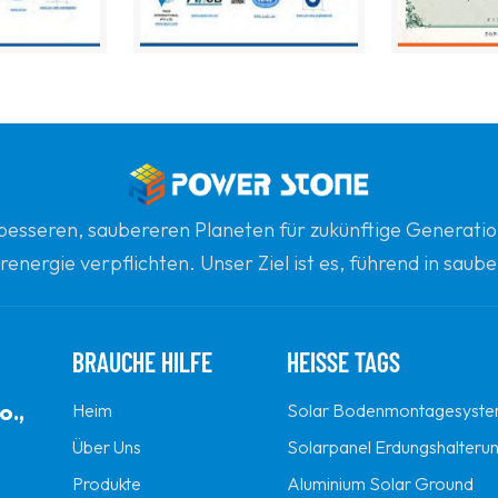
n besseren, saubereren Planeten für zukünftige Generatio
renergie verpflichten. Unser Ziel ist es, führend in sau
gsten globalen Partner für Qualität, Professionalität un
BRAUCHE HILFE
HEISSE TAGS
o.,
Heim
Solar Bodenmontagesyst
Über Uns
Solarpanel Erdungshalteru
Produkte
Aluminium Solar Ground