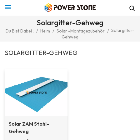
Solargitter-Gehweg
Solargitter-
Du Bist Dabei :
/
Heim
/
Solar -Montagezubehör
/
Gehweg
SOLARGITTER-GEHWEG
Solar ZAM Stahl-
Gehweg