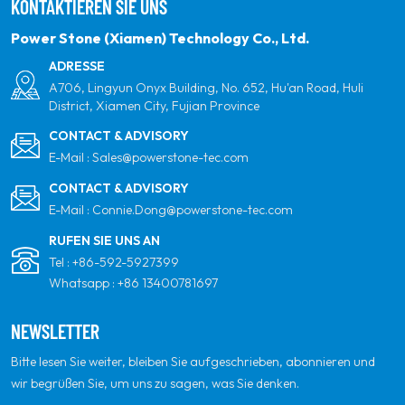
KONTAKTIEREN SIE UNS
Energieprodukten und Ihrem vertrauenswürdigsten
Anforderung – eine
Lösung, grenzenlose
globalen Partner für Qualität, Professionalität und
Power Stone (Xiamen) Technology Co., Ltd.
Anpassungsfähigkeit.
Innovation zu sein.
ADRESSE
A706, Lingyun Onyx Building, No. 652, Hu'an Road, Huli
District, Xiamen City, Fujian Province
CONTACT & ADVISORY
E-Mail :
Sales@powerstone-tec.com
CONTACT & ADVISORY
E-Mail :
Connie.Dong@powerstone-tec.com
RUFEN SIE UNS AN
Tel :
+86-592-5927399
Whatsapp :
+86 13400781697
NEWSLETTER
Bitte lesen Sie weiter, bleiben Sie aufgeschrieben, abonnieren und
wir begrüßen Sie, um uns zu sagen, was Sie denken.