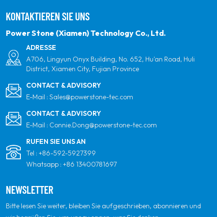
verpflichten. Unser Ziel ist es, führend in sauberen
KONTAKTIEREN SIE UNS
Energieprodukten und Ihrem vertrauenswürdigsten
globalen Partner für Qualität, Professionalität und
Power Stone (Xiamen) Technology Co., Ltd.
Innovation zu sein.
ADRESSE
A706, Lingyun Onyx Building, No. 652, Hu'an Road, Huli
District, Xiamen City, Fujian Province
CONTACT & ADVISORY
E-Mail :
Sales@powerstone-tec.com
CONTACT & ADVISORY
E-Mail :
Connie.Dong@powerstone-tec.com
RUFEN SIE UNS AN
Tel :
+86-592-5927399
Whatsapp :
+86 13400781697
NEWSLETTER
Bitte lesen Sie weiter, bleiben Sie aufgeschrieben, abonnieren und