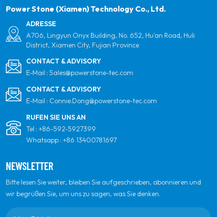
globalen Partner für Qualität, Professionalität und
Power Stone (Xiamen) Technology Co., Ltd.
Innovation zu sein.
ADRESSE
A706, Lingyun Onyx Building, No. 652, Hu'an Road, Huli
District, Xiamen City, Fujian Province
CONTACT & ADVISORY
E-Mail :
Sales@powerstone-tec.com
CONTACT & ADVISORY
E-Mail :
Connie.Dong@powerstone-tec.com
RUFEN SIE UNS AN
Tel :
+86-592-5927399
Whatsapp :
+86 13400781697
NEWSLETTER
Bitte lesen Sie weiter, bleiben Sie aufgeschrieben, abonnieren und
wir begrüßen Sie, um uns zu sagen, was Sie denken.