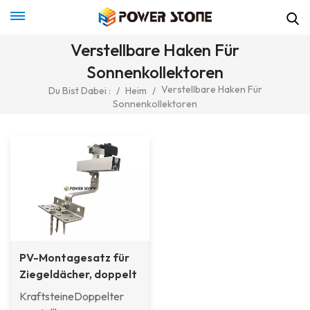
Verstellbare Haken Für
Sonnenkollektoren
Verstellbare Haken Für
Du Bist Dabei :
/
Heim
/
Sonnenkollektoren
PV-Montagesatz für
Ziegeldächer, doppelt
verstellbarer Solar-
KraftsteineDoppelter
Dachhaken aus