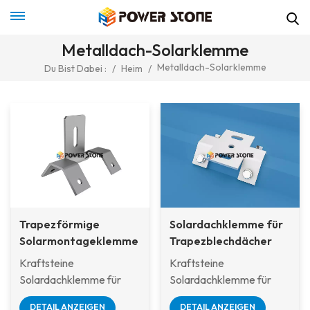
Metalldach-Solarklemme
Metalldach-Solarklemme
Du Bist Dabei :
/
Heim
/
Trapezförmige
Solardachklemme für
Solarmontageklemme
Trapezblechdächer
aus Metalldach,
Kraftsteine
Kraftsteine
korrosionsbeständiger
Solardachklemme für
Solardachklemme für
PV-
Trapezblechdächer
Trapezblechdächer Zur
Halterungsverschluss
DETAIL ANZEIGEN
DETAIL ANZEIGEN