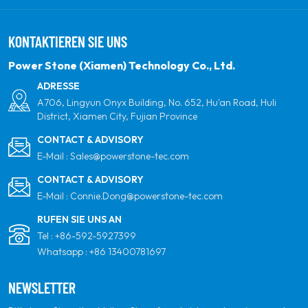
indem sie sich zu erneuerbaren Solarenergie
verpflichten. Unser Ziel ist es, führend in sauberen
KONTAKTIEREN SIE UNS
Energieprodukten und Ihrem vertrauenswürdigsten
globalen Partner für Qualität, Professionalität und
Power Stone (Xiamen) Technology Co., Ltd.
Innovation zu sein.
ADRESSE
A706, Lingyun Onyx Building, No. 652, Hu'an Road, Huli
District, Xiamen City, Fujian Province
CONTACT & ADVISORY
E-Mail :
Sales@powerstone-tec.com
CONTACT & ADVISORY
E-Mail :
Connie.Dong@powerstone-tec.com
RUFEN SIE UNS AN
Tel :
+86-592-5927399
Whatsapp :
+86 13400781697
NEWSLETTER