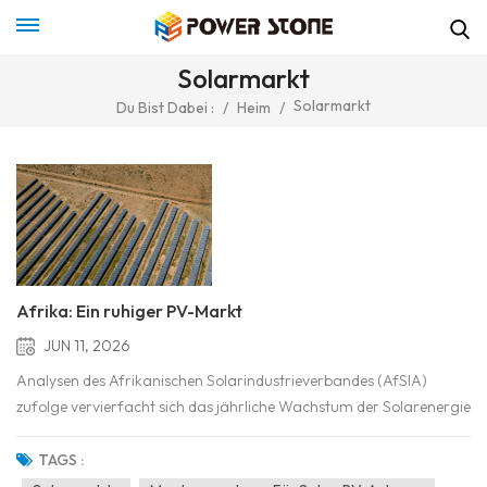
Solarmarkt
Solarmarkt
Du Bist Dabei :
/
Heim
/
Afrika: Ein ruhiger PV-Markt
JUN 11, 2026
Analysen des Afrikanischen Solarindustrieverbandes (AfSIA)
zufolge vervierfacht sich das jährliche Wachstum der Solarenergie
in Afrika nahezu, wenn Handelszahlen berücksichtigt werden. Es
gibt kaum Anzeichen für große Lagerbestände, sodass die nach
TAGS :
Afrika gelieferten Module größtenteils lokal gekauf...