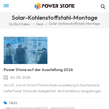
Solar-Kohlenstoffstahl-Montage
Solar-Kohlenstoffstahl-Montage
Du Bist Dabei :
/
Heim
/
Power Stone auf der Ausstellung 2026
JUL 03, 2026
Am 23. Juni im Smart Photovoltaik-Ausstellung In Deutschland
hatte Power Stone die Gelegenheit, die Kontakte zu langjährigen
Partnern wieder aufzunehmen und viele neue Kunden aus der
globalen Solarbranche kennenzulernen.Während der gesamten
TAGS :
Messe führte unser Team produktive Gespräche mit EPC-Untern...