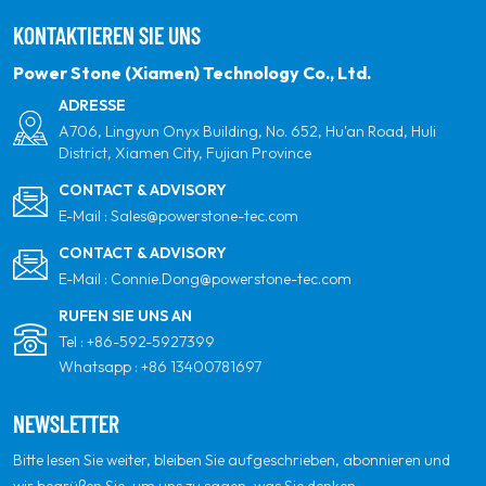
verpflichten. Unser Ziel ist es, führend in sauberen
KONTAKTIEREN SIE UNS
Energieprodukten und Ihrem vertrauenswürdigsten
globalen Partner für Qualität, Professionalität und
Power Stone (Xiamen) Technology Co., Ltd.
Innovation zu sein.
ADRESSE
A706, Lingyun Onyx Building, No. 652, Hu'an Road, Huli
District, Xiamen City, Fujian Province
CONTACT & ADVISORY
E-Mail :
Sales@powerstone-tec.com
CONTACT & ADVISORY
E-Mail :
Connie.Dong@powerstone-tec.com
RUFEN SIE UNS AN
Tel :
+86-592-5927399
Whatsapp :
+86 13400781697
NEWSLETTER
Bitte lesen Sie weiter, bleiben Sie aufgeschrieben, abonnieren und