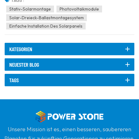
Trägerkonstruktion aus, die Stabilität, Anpassungsfähigkeit und
TAGS :
einfache Installation gewährleistet und gleichzeitig die...
Stativ-Solarmontage
Photovoltaikmodule
Solar-Dreieck-Ballastmontagesystem
Einfache Installation Des Solarpanels
KATEGORIEN
NEUESTER BLOG
TAGS
Unsere Mission ist es, einen besseren, saubereren
Planeten für zukünftige Generationen zu optimieren,