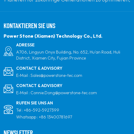
indem sie sich zu erneuerbaren Solarenergie
verpflichten. Unser Ziel ist es, führend in sauberen
KONTAKTIEREN SIE UNS
Energieprodukten und Ihrem vertrauenswürdigsten
globalen Partner für Qualität, Professionalität und
Power Stone (Xiamen) Technology Co., Ltd.
Innovation zu sein.
ADRESSE
A706, Lingyun Onyx Building, No. 652, Hu'an Road, Huli
District, Xiamen City, Fujian Province
CONTACT & ADVISORY
E-Mail :
Sales@powerstone-tec.com
CONTACT & ADVISORY
E-Mail :
Connie.Dong@powerstone-tec.com
RUFEN SIE UNS AN
Tel :
+86-592-5927399
Whatsapp :
+86 13400781697
NEWSLETTER