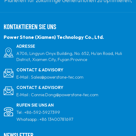
Planeten für zukünftige Generationen zu optimieren,
indem sie sich zu erneuerbaren Solarenergie
verpflichten. Unser Ziel ist es, führend in sauberen
KONTAKTIEREN SIE UNS
Energieprodukten und Ihrem vertrauenswürdigsten
globalen Partner für Qualität, Professionalität und
Power Stone (Xiamen) Technology Co., Ltd.
Innovation zu sein.
ADRESSE
A706, Lingyun Onyx Building, No. 652, Hu'an Road, Huli
District, Xiamen City, Fujian Province
CONTACT & ADVISORY
E-Mail :
Sales@powerstone-tec.com
CONTACT & ADVISORY
E-Mail :
Connie.Dong@powerstone-tec.com
RUFEN SIE UNS AN
Tel :
+86-592-5927399
Whatsapp :
+86 13400781697
NEWSLETTER