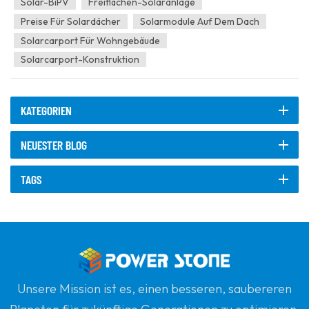
Solar-BiPV
Freiflächen-Solaranlage
Strom über Dac...
Preise Für Solardächer
Solarmodule Auf Dem Dach
Solarcarport Für Wohngebäude
Solarcarport-Konstruktion
KATEGORIEN
NEUESTER BLOG
TAGS
Unsere Mission ist es, einen besseren, saubereren