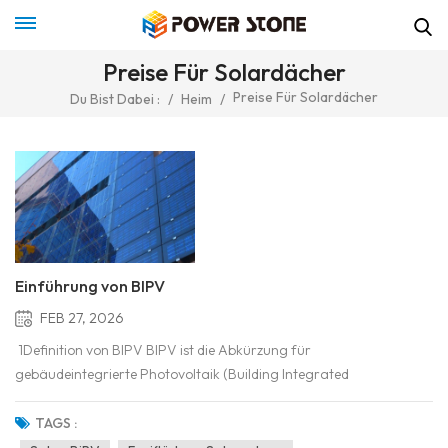
Preise Für Solardächer
Preise Für Solardächer
Du Bist Dabei :
/
Heim
/
Einführung von BIPV
FEB 27, 2026
1Definition von BIPV BIPV ist die Abkürzung für
gebäudeintegrierte Photovoltaik (Building Integrated
Photovoltaic, BIPV). Dabei handelt es sich um ein Photovoltaik-
Gebäudeintegrationssystem, bei dem Solar-Photovoltaikanlagen
TAGS :
an der Gebäudehülle oder Außenfläche installiert werden, um