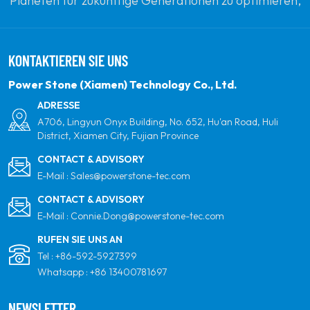
Planeten für zukünftige Generationen zu optimieren,
indem sie sich zu erneuerbaren Solarenergie
verpflichten. Unser Ziel ist es, führend in sauberen
KONTAKTIEREN SIE UNS
Energieprodukten und Ihrem vertrauenswürdigsten
globalen Partner für Qualität, Professionalität und
Power Stone (Xiamen) Technology Co., Ltd.
Innovation zu sein.
ADRESSE
A706, Lingyun Onyx Building, No. 652, Hu'an Road, Huli
District, Xiamen City, Fujian Province
CONTACT & ADVISORY
E-Mail :
Sales@powerstone-tec.com
CONTACT & ADVISORY
E-Mail :
Connie.Dong@powerstone-tec.com
RUFEN SIE UNS AN
Tel :
+86-592-5927399
Whatsapp :
+86 13400781697
NEWSLETTER