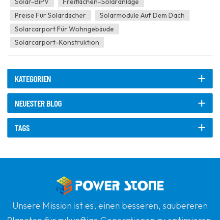
Solar-BiPV
Freiflächen-Solaranlage
Strom über Dac...
Preise Für Solardächer
Solarmodule Auf Dem Dach
Solarcarport Für Wohngebäude
Solarcarport-Konstruktion
KATEGORIEN
NEUESTER BLOG
TAGS
Unsere Mission ist es, einen besseren, saubereren