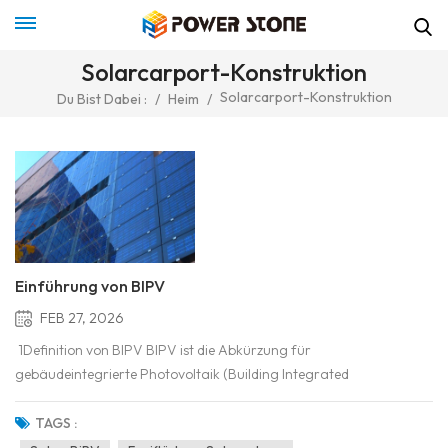
Solarcarport-Konstruktion
Solarcarport-Konstruktion
Du Bist Dabei :
/
Heim
/
Einführung von BIPV
FEB 27, 2026
1Definition von BIPV BIPV ist die Abkürzung für
gebäudeintegrierte Photovoltaik (Building Integrated
Photovoltaic, BIPV). Dabei handelt es sich um ein Photovoltaik-
Gebäudeintegrationssystem, bei dem Solar-Photovoltaikanlagen
TAGS :
an der Gebäudehülle oder Außenfläche installiert werden, um