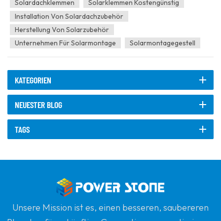
Solarmodulen und Montagesystemen, schützen die Module vo...
Solardachklemmen
Solarklemmen Kostengünstig
Installation Von Solardachzubehör
Herstellung Von Solarzubehör
Unternehmen Für Solarmontage
Solarmontagegestell
KATEGORIEN
NEUESTER BLOG
TAGS
Unsere Mission ist es, einen besseren, saubereren