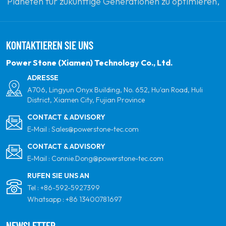
Planeten für zukünftige Generationen zu optimieren,
indem sie sich zu erneuerbaren Solarenergie
verpflichten. Unser Ziel ist es, führend in sauberen
KONTAKTIEREN SIE UNS
Energieprodukten und Ihrem vertrauenswürdigsten
globalen Partner für Qualität, Professionalität und
Power Stone (Xiamen) Technology Co., Ltd.
Innovation zu sein.
ADRESSE
A706, Lingyun Onyx Building, No. 652, Hu'an Road, Huli
District, Xiamen City, Fujian Province
CONTACT & ADVISORY
E-Mail :
Sales@powerstone-tec.com
CONTACT & ADVISORY
E-Mail :
Connie.Dong@powerstone-tec.com
RUFEN SIE UNS AN
Tel :
+86-592-5927399
Whatsapp :
+86 13400781697
NEWSLETTER