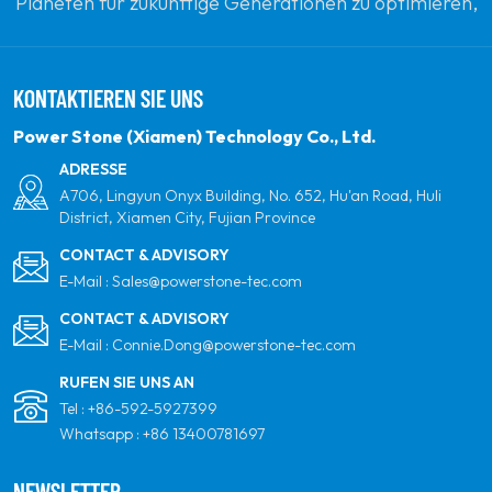
Planeten für zukünftige Generationen zu optimieren,
indem sie sich zu erneuerbaren Solarenergie
verpflichten. Unser Ziel ist es, führend in sauberen
KONTAKTIEREN SIE UNS
Energieprodukten und Ihrem vertrauenswürdigsten
globalen Partner für Qualität, Professionalität und
Power Stone (Xiamen) Technology Co., Ltd.
Innovation zu sein.
ADRESSE
A706, Lingyun Onyx Building, No. 652, Hu'an Road, Huli
District, Xiamen City, Fujian Province
CONTACT & ADVISORY
E-Mail :
Sales@powerstone-tec.com
CONTACT & ADVISORY
E-Mail :
Connie.Dong@powerstone-tec.com
RUFEN SIE UNS AN
Tel :
+86-592-5927399
Whatsapp :
+86 13400781697
NEWSLETTER