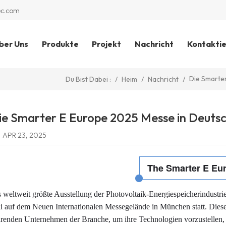
ec.com
ber Uns
Produkte
Projekt
Nachricht
Kontaktie
Die Smarter
/
Heim
/
Nachricht
/
Du Bist Dabei :
ie Smarter E Europe 2025 Messe in Deutsch
APR 23, 2025
The Smarter E Eu
 weltweit größte Ausstellung der Photovoltaik-Energiespeicherindustri
 auf dem Neuen Internationalen Messegelände in München statt. Diese A
renden Unternehmen der Branche, um ihre Technologien vorzustellen,