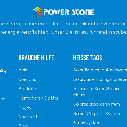
n besseren, saubereren Planeten für zukünftige Generatio
renergie verpflichten. Unser Ziel ist es, führend in sau
gsten globalen Partner für Qualität, Professionalität un
BRAUCHE HILFE
HEISSE TAGS
o.,
Heim
Solar Bodenmontagesyst
Über Uns
Solarpanel Erdungshalteru
Produkte
Aluminium Solar Ground
n
Mount
Kontaktieren Sie Uns
nce
Solardachballastsystem
Projekt
Solar -Carport -System
Nachricht
Ballastsystem
Blog