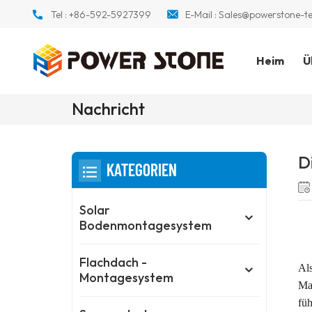
Tel :
+86-592-5927399
E-Mail :
Sales@powerstone-t
Heim
Ü
Nachricht
D
KATEGORIEN
Solar
Bodenmontagesystem
Flachdach -
Als
Montagesystem
Mai
füh