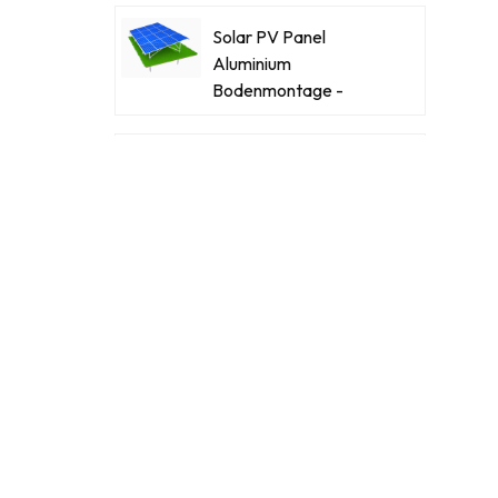
Solar PV Panel
Aluminium
Bodenmontage -
Racking -Systeme
Kraftsteinstahl-Stahl-
Solar-Carport
Innovative Solar -
Flachdachdreiecke
Ballengestopfte
Montagehalterung
Power Stone
Ballasted Flat Dach
Matrix Solar
Montagesystem