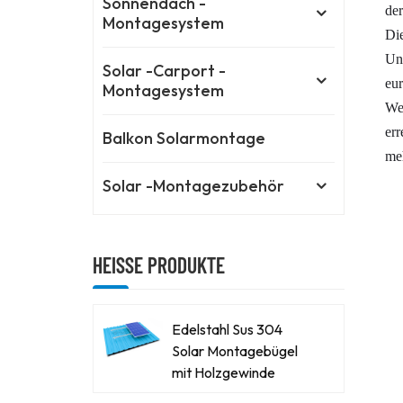
Sonnendach -
de
Montagesystem
Di
Unt
Solar -Carport -
eur
Montagesystem
Wer
err
Balkon Solarmontage
meh
Solar -Montagezubehör
HEISSE PRODUKTE
Edelstahl Sus 304
Solar Montagebügel
mit Holzgewinde