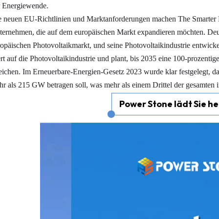
r Energiewende.
e neuen EU-Richtlinien und Marktanforderungen machen The Smarter E
ernehmen, die auf dem europäischen Markt expandieren möchten. Deuts
opäischen Photovoltaikmarkt, und seine Photovoltaikindustrie entwicke
t auf die Photovoltaikindustrie und plant, bis 2035 eine 100-prozenti
eichen. Im Erneuerbare-Energien-Gesetz 2023 wurde klar festgelegt, dass
r als 215 GW betragen soll, was mehr als einem Drittel der gesamten ins
Power Stone lädt Sie her