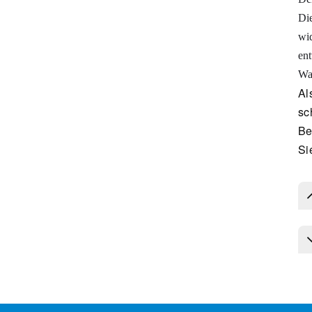
Die
wid
ent
Wa
Al
sc
Be
Si