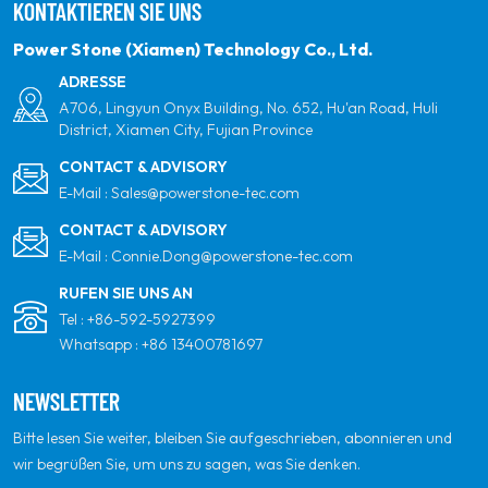
KONTAKTIEREN SIE UNS
Energieprodukten und Ihrem vertrauenswürdigsten
globalen Partner für Qualität, Professionalität und
Power Stone (Xiamen) Technology Co., Ltd.
Innovation zu sein.
ADRESSE
A706, Lingyun Onyx Building, No. 652, Hu'an Road, Huli
District, Xiamen City, Fujian Province
CONTACT & ADVISORY
E-Mail :
Sales@powerstone-tec.com
CONTACT & ADVISORY
E-Mail :
Connie.Dong@powerstone-tec.com
RUFEN SIE UNS AN
Tel :
+86-592-5927399
Whatsapp :
+86 13400781697
NEWSLETTER
Bitte lesen Sie weiter, bleiben Sie aufgeschrieben, abonnieren und
wir begrüßen Sie, um uns zu sagen, was Sie denken.