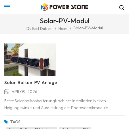
Solar-PV-Modul
Solar-PV-Modul
Du Bist Dabei :
/
Heim
/
Solar-Balkon-PV-Anlage
APR 09, 2026
Feste SolarbalkonhalterungNach der Installation bleiben
Neigungswinkel und Ausrichtung der Photovoltaikmodule
unverändert. Der Winkel der Halterung ist voreingestellt oder wird
in einem Arbeitsgang justiert und anschließend fixiert.Verstellbare
TAGS :
SolarbalkonhalterungDas wichtigste tragende Bauteil der...