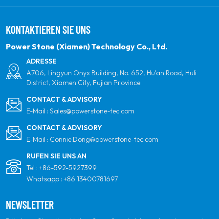
indem sie sich zu erneuerbaren Solarenergie
verpflichten. Unser Ziel ist es, führend in sauberen
KONTAKTIEREN SIE UNS
Energieprodukten und Ihrem vertrauenswürdigsten
globalen Partner für Qualität, Professionalität und
Power Stone (Xiamen) Technology Co., Ltd.
Innovation zu sein.
ADRESSE
A706, Lingyun Onyx Building, No. 652, Hu'an Road, Huli
District, Xiamen City, Fujian Province
CONTACT & ADVISORY
E-Mail :
Sales@powerstone-tec.com
CONTACT & ADVISORY
E-Mail :
Connie.Dong@powerstone-tec.com
RUFEN SIE UNS AN
Tel :
+86-592-5927399
Whatsapp :
+86 13400781697
NEWSLETTER