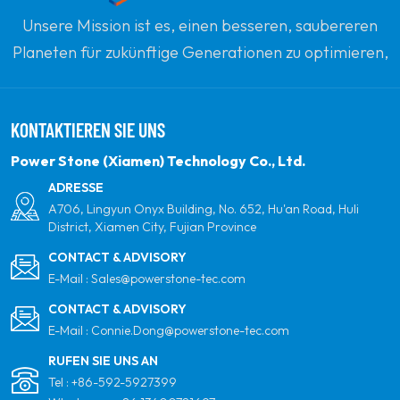
Unsere Mission ist es, einen besseren, saubereren
Planeten für zukünftige Generationen zu optimieren,
indem sie sich zu erneuerbaren Solarenergie
verpflichten. Unser Ziel ist es, führend in sauberen
KONTAKTIEREN SIE UNS
Energieprodukten und Ihrem vertrauenswürdigsten
globalen Partner für Qualität, Professionalität und
Power Stone (Xiamen) Technology Co., Ltd.
Innovation zu sein.
ADRESSE
A706, Lingyun Onyx Building, No. 652, Hu'an Road, Huli
District, Xiamen City, Fujian Province
CONTACT & ADVISORY
E-Mail :
Sales@powerstone-tec.com
CONTACT & ADVISORY
E-Mail :
Connie.Dong@powerstone-tec.com
RUFEN SIE UNS AN
Tel :
+86-592-5927399