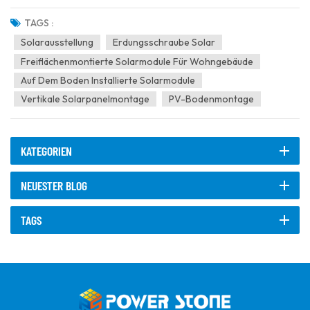
2025 findet vom 7. bis 9. Mai auf dem Neuen Internationalen
Messegelände in München statt. Diese Ausstellung ist nicht nur eine
TAGS :
Bühne für die führenden Unternehmen der Branche, um ihr...
Solarausstellung
Erdungsschraube Solar
Freiflächenmontierte Solarmodule Für Wohngebäude
Auf Dem Boden Installierte Solarmodule
Vertikale Solarpanelmontage
PV-Bodenmontage
KATEGORIEN
NEUESTER BLOG
TAGS