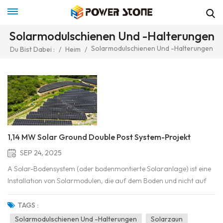
Solarmodulschienen Und -halterungen
Solarmodulschienen Und -halterungen
Du Bist Dabei :
/
Heim
/
1,14 MW Solar Ground Double Post System-Projekt
SEP 24, 2025
A Solar-Bodensystem (oder bodenmontierte Solaranlage) ist eine
Installation von Solarmodulen, die auf dem Boden und nicht auf
Dächern oder anderen Strukturen montiert sind. Diese Systeme
werden häufig für Solarparks im großen Maßstab, gewerbliche
TAGS :
Projekte oder Wohnimmobilien mit ausreichend Land ein...
Solarmodulschienen Und -halterungen
Solarzaun