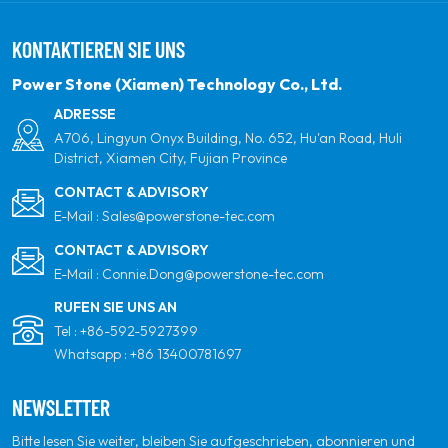
verpflichten. Unser Ziel ist es, führend in sauberen
KONTAKTIEREN SIE UNS
Energieprodukten und Ihrem vertrauenswürdigsten
globalen Partner für Qualität, Professionalität und
Power Stone (Xiamen) Technology Co., Ltd.
Innovation zu sein.
ADRESSE
A706, Lingyun Onyx Building, No. 652, Hu'an Road, Huli
District, Xiamen City, Fujian Province
CONTACT & ADVISORY
E-Mail :
Sales@powerstone-tec.com
CONTACT & ADVISORY
E-Mail :
Connie.Dong@powerstone-tec.com
RUFEN SIE UNS AN
Tel :
+86-592-5927399
Whatsapp :
+86 13400781697
NEWSLETTER
Bitte lesen Sie weiter, bleiben Sie aufgeschrieben, abonnieren und