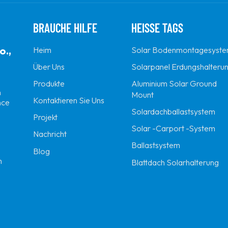
BRAUCHE HILFE
HEISSE TAGS
o.,
Heim
Solar Bodenmontagesyst
Über Uns
Solarpanel Erdungshalteru
Produkte
Aluminium Solar Ground
n
Mount
Kontaktieren Sie Uns
nce
Solardachballastsystem
Projekt
Solar -Carport -System
Nachricht
Ballastsystem
Blog
m
Blattdach Solarhalterung