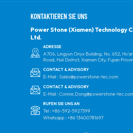
KONTAKTIEREN SIE UNS
Power Stone (Xiamen) Technology C
Ltd.
ADRESSE
A706, Lingyun Onyx Building, No. 652, Hu'a
Road, Huli District, Xiamen City, Fujian Provi
CONTACT & ADVISORY
E-Mail :
Sales@powerstone-tec.com
CONTACT & ADVISORY
E-Mail :
Connie.Dong@powerstone-tec.co
RUFEN SIE UNS AN
Tel :
+86-592-5927399
Whatsapp :
+86 13400781697