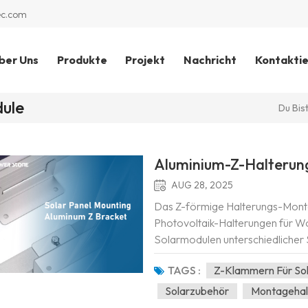
ec.com
ber Uns
Produkte
Projekt
Nachricht
Kontaktie
ule
Du Bist
Aluminium-Z-Halterun
AUG 28, 2025
Das Z-förmige Halterungs-Monta
Photovoltaik-Halterungen für W
Solarmodulen unterschiedlicher S
Kontrollleuchten und Notstromve
TAGS :
Z-Klammern Für So
Solarzubehör
Montagehal