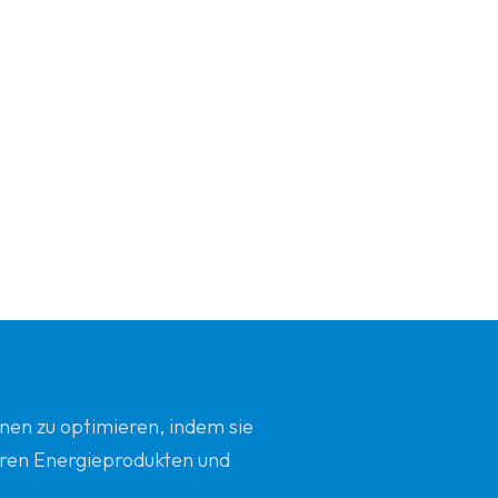
nen zu optimieren, indem sie
beren Energieprodukten und
d Innovation zu sein.