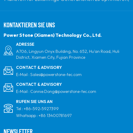
indem sie sich zu erneuerbaren Solarenergie
verpflichten. Unser Ziel ist es, führend in sauberen
KONTAKTIEREN SIE UNS
Energieprodukten und Ihrem vertrauenswürdigsten
globalen Partner für Qualität, Professionalität und
Power Stone (Xiamen) Technology Co., Ltd.
Innovation zu sein.
ADRESSE
A706, Lingyun Onyx Building, No. 652, Hu'an Road, Huli
District, Xiamen City, Fujian Province
CONTACT & ADVISORY
E-Mail :
Sales@powerstone-tec.com
CONTACT & ADVISORY
E-Mail :
Connie.Dong@powerstone-tec.com
RUFEN SIE UNS AN
Tel :
+86-592-5927399
Whatsapp :
+86 13400781697
NEWSLETTER