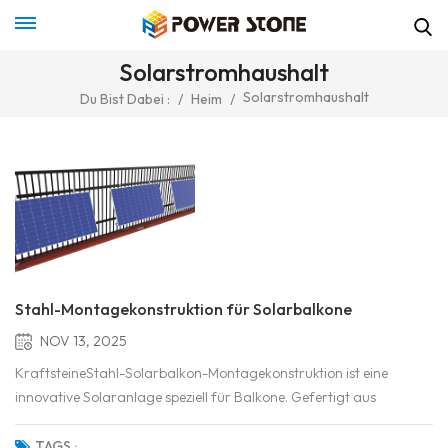
Solarstromhaushalt
Solarstromhaushalt
Du Bist Dabei :
/
Heim
/
Stahl-Montagekonstruktion für Solarbalkone
NOV 13, 2025
KraftsteineStahl-Solarbalkon-Montagekonstruktion ist eine
innovative Solaranlage speziell für Balkone. Gefertigt aus
hochwertigem Stahl, vereint sie Langlebigkeit und Stabilität. Dank
der verstellbaren Montagehalterung lässt sich der Neigungswinkel
TAGS :