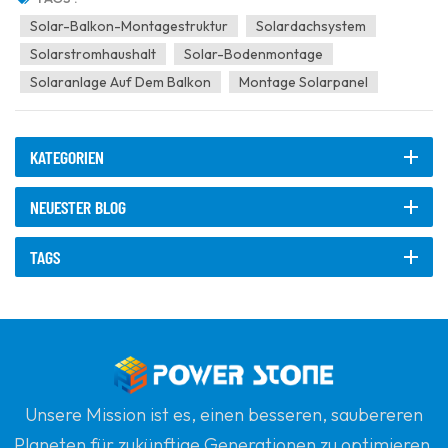
der Solarmodule einfach an den Sonnenstand anpassen...
Solar-Balkon-Montagestruktur
Solardachsystem
Solarstromhaushalt
Solar-Bodenmontage
Solaranlage Auf Dem Balkon
Montage Solarpanel
KATEGORIEN
NEUESTER BLOG
TAGS
Unsere Mission ist es, einen besseren, saubereren
Planeten für zukünftige Generationen zu optimieren,