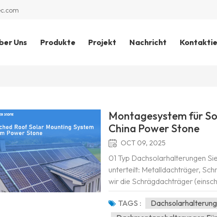
ec.com
ber Uns
Produkte
Projekt
Nachricht
Kontaktie
Montagesystem für So
China Power Stone
OCT 09, 2025
01 Typ Dachsolarhalterungen Sie
unterteilt: Metalldachträger, Sc
wir die Schrägdachträger (einsch
hauptsächlich in Wohngebieten zu 
TAGS :
Dachsolarhalterun