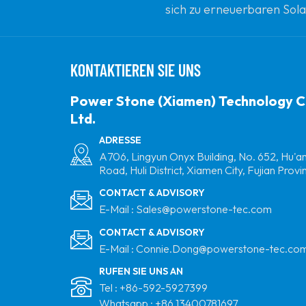
sich zu erneuerbaren Sola
Ihrem vertrauenswürdi
KONTAKTIEREN SIE UNS
Power Stone (Xiamen) Technology C
Ltd.
ADRESSE
A706, Lingyun Onyx Building, No. 652, Hu'a
Road, Huli District, Xiamen City, Fujian Provi
CONTACT & ADVISORY
E-Mail :
Sales@powerstone-tec.com
CONTACT & ADVISORY
E-Mail :
Connie.Dong@powerstone-tec.co
RUFEN SIE UNS AN
Tel :
+86-592-5927399
Whatsapp :
+86 13400781697