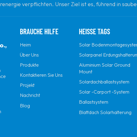
renergie verpflichten. Unser Ziel ist es, führend in sau
gsten globalen Partner für Qualität, Professionalität un
BRAUCHE HILFE
HEISSE TAGS
o.,
Heim
Solar Bodenmontagesyst
Über Uns
Solarpanel Erdungshalteru
Produkte
Aluminium Solar Ground
n
Mount
Kontaktieren Sie Uns
nce
Solardachballastsystem
Projekt
Solar -Carport -System
Nachricht
Ballastsystem
Blog
m
Blattdach Solarhalterung