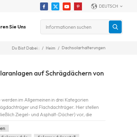
DEUTSCH
ren Sie Uns
Dachsolarhalterungen
/
Heim
/
Du Bist Dabei :
laranlagen auf Schrägdächern von
 werden im Allgemeinen in drei Kategorien
hrägdachträger und Flachdachträger. Hier stellen
ließlich Ziegel- und Asphalt-Dächer) vor, die
finden sind. Die Amortisationszeit...
gen