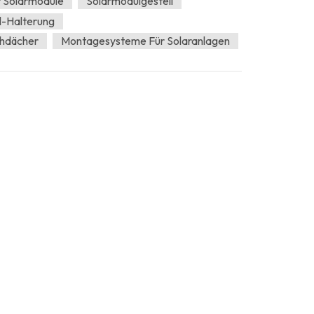
 Solarmodule
Solarmodulgestell
l-Halterung
chdächer
Montagesysteme Für Solaranlagen