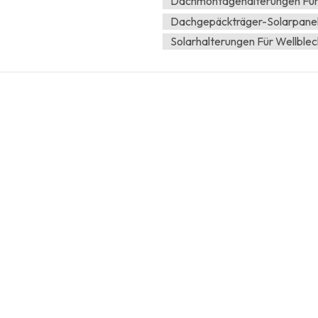
Dachmontagehalterungen Für
Dachgepäckträger-Solarpane
Solarhalterungen Für Wellble