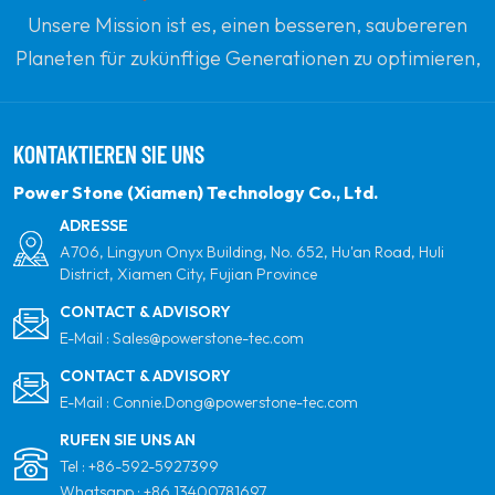
Unsere Mission ist es, einen besseren, saubereren
Planeten für zukünftige Generationen zu optimieren,
indem sie sich zu erneuerbaren Solarenergie
verpflichten. Unser Ziel ist es, führend in sauberen
KONTAKTIEREN SIE UNS
Energieprodukten und Ihrem vertrauenswürdigsten
globalen Partner für Qualität, Professionalität und
Power Stone (Xiamen) Technology Co., Ltd.
Innovation zu sein.
ADRESSE
A706, Lingyun Onyx Building, No. 652, Hu'an Road, Huli
District, Xiamen City, Fujian Province
CONTACT & ADVISORY
E-Mail :
Sales@powerstone-tec.com
CONTACT & ADVISORY
E-Mail :
Connie.Dong@powerstone-tec.com
RUFEN SIE UNS AN
Tel :
+86-592-5927399
Whatsapp :
+86 13400781697