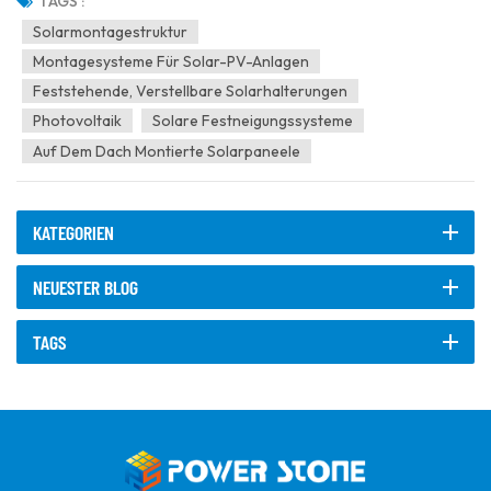
Produktionsbasis wird erwartet, dass Chinas Neuinstallationen von
TAGS :
Photovoltaik-Anlagen auch 2025 auf hohem Niveau bleiben. Pro...
Solarmontagestruktur
Montagesysteme Für Solar-PV-Anlagen
Feststehende, Verstellbare Solarhalterungen
Photovoltaik
Solare Festneigungssysteme
Auf Dem Dach Montierte Solarpaneele
KATEGORIEN
NEUESTER BLOG
TAGS