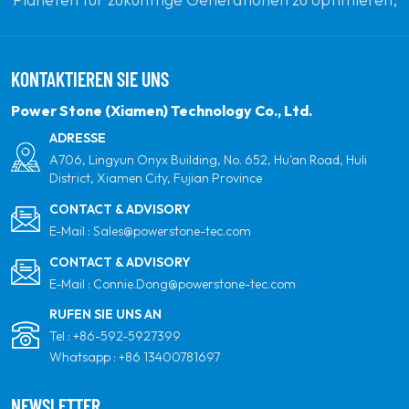
indem sie sich zu erneuerbaren Solarenergie
verpflichten. Unser Ziel ist es, führend in sauberen
KONTAKTIEREN SIE UNS
Energieprodukten und Ihrem vertrauenswürdigsten
globalen Partner für Qualität, Professionalität und
Power Stone (Xiamen) Technology Co., Ltd.
Innovation zu sein.
ADRESSE
A706, Lingyun Onyx Building, No. 652, Hu'an Road, Huli
District, Xiamen City, Fujian Province
CONTACT & ADVISORY
E-Mail :
Sales@powerstone-tec.com
CONTACT & ADVISORY
E-Mail :
Connie.Dong@powerstone-tec.com
RUFEN SIE UNS AN
Tel :
+86-592-5927399
Whatsapp :
+86 13400781697
NEWSLETTER