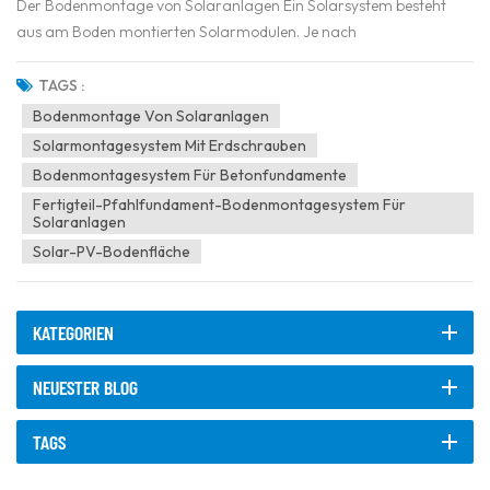
Der Bodenmontage von Solaranlagen Ein Solarsystem besteht
aus am Boden montierten Solarmodulen. Je nach
Bodenbeschaffenheit können jedoch unterschiedliche
Montagesysteme erforderlich sein. Die Wahl des passenden
TAGS :
Montagesystems entsprechend den örtlichen Gegebenheiten ist
Bodenmontage Von Solaranlagen
entscheidend für den effizie...
Solarmontagesystem Mit Erdschrauben
Bodenmontagesystem Für Betonfundamente
Fertigteil-Pfahlfundament-Bodenmontagesystem Für
Solaranlagen
Solar-PV-Bodenfläche
KATEGORIEN
NEUESTER BLOG
TAGS