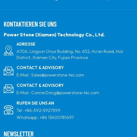
indem sie sich zu erneuerbaren Solarenergie
verpflichten. Unser Ziel ist es, führend in sauberen
KONTAKTIEREN SIE UNS
Energieprodukten und Ihrem vertrauenswürdigsten
globalen Partner für Qualität, Professionalität und
Power Stone (Xiamen) Technology Co., Ltd.
Innovation zu sein.
ADRESSE
A706, Lingyun Onyx Building, No. 652, Hu'an Road, Huli
District, Xiamen City, Fujian Province
CONTACT & ADVISORY
E-Mail :
Sales@powerstone-tec.com
CONTACT & ADVISORY
E-Mail :
Connie.Dong@powerstone-tec.com
RUFEN SIE UNS AN
Tel :
+86-592-5927399
Whatsapp :
+86 13400781697
NEWSLETTER