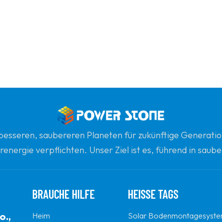
n besseren, saubereren Planeten für zukünftige Generatio
renergie verpflichten. Unser Ziel ist es, führend in sau
gsten globalen Partner für Qualität, Professionalität un
BRAUCHE HILFE
HEISSE TAGS
o.,
Heim
Solar Bodenmontagesyst