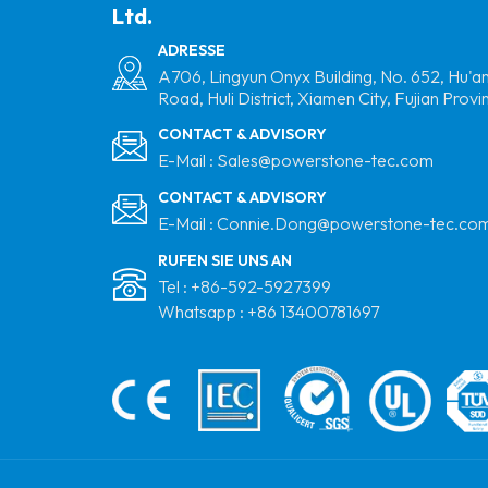
Ltd.
Trapezoidal
Metalldach Montage
ADRESSE
Aluminium Solar Mini -
A706, Lingyun Onyx Building, No. 652, Hu'a
Road, Huli District, Xiamen City, Fujian Provi
Schiene
CONTACT & ADVISORY
Flachdach
E-Mail :
Sales@powerstone-tec.com
Aluminiummatrix
CONTACT & ADVISORY
Stativ Solar
E-Mail :
Connie.Dong@powerstone-tec.co
Montagesystem
RUFEN SIE UNS AN
Metalldach Railless
Tel :
+86-592-5927399
Montage Solar Short
Whatsapp :
+86 13400781697
Rail Montagestruktur
Hersteller
Vertikale PV -Farmen
Montageklasse