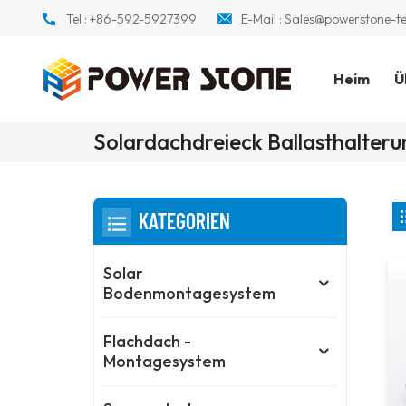
Tel :
+86-592-5927399
E-Mail :
Sales@powerstone-t
Heim
Ü
Solardachdreieck Ballasthalteru
KATEGORIEN
Solar
Bodenmontagesystem
Flachdach -
Montagesystem