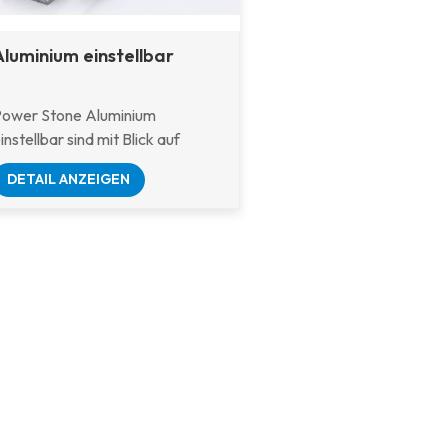
Aluminium einstellbar
Power Stone Aluminium
instellbar sind mit Blick auf
tabilität, Sicherheit und einfache
DETAIL ANZEIGEN
nstallation konzipiert, die sowohl
ür Wohn- als auch für
gewerbliche Anwendungen
eeignet sind.