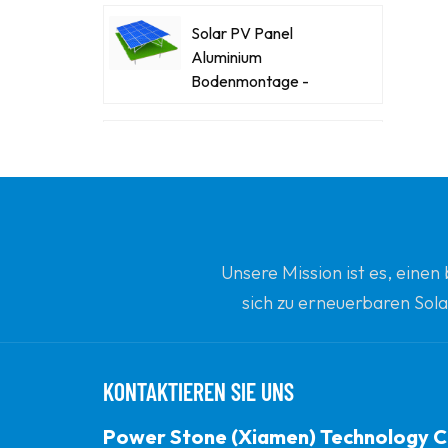
Solar PV Panel
Aluminium
Bodenmontage -
Racking -Systeme
Kraftsteinstahl-Stahl-
Solar-Carport
Innovative Solar -
Flachdachdreiecke
Unsere Mission ist es, eine
Ballengestopfte
sich zu erneuerbaren Sola
Montagehalterung
Ihrem vertrauenswürdi
Power Stone
Ballasted Flat Dach
KONTAKTIEREN SIE UNS
Matrix Solar
Montagesystem
Power Stone (Xiamen) Technology C