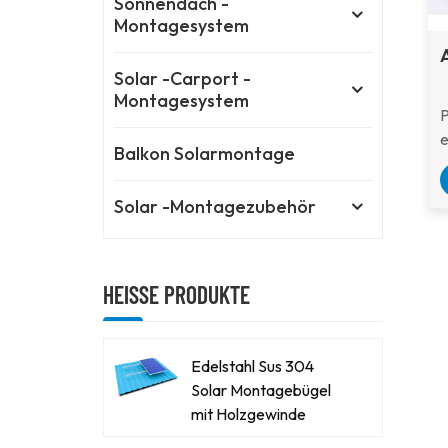
Sonnendach -
Montagesystem
Solar -Carport -
Montagesystem
e
Balkon Solarmontage
S
I
Solar -Montagezubehör
f
g
HEISSE PRODUKTE
Edelstahl Sus 304
Solar Montagebügel
mit Holzgewinde