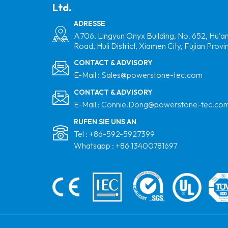
Ltd.
Trapezoidal
Metalldach Montage
ADRESSE
Aluminium Solar Mini -
A706, Lingyun Onyx Building, No. 652, Hu'a
Road, Huli District, Xiamen City, Fujian Provi
Schiene
CONTACT & ADVISORY
Flachdach
E-Mail :
Sales@powerstone-tec.com
Aluminiummatrix
CONTACT & ADVISORY
Stativ Solar
E-Mail :
Connie.Dong@powerstone-tec.co
Montagesystem
RUFEN SIE UNS AN
Metalldach Railless
Tel :
+86-592-5927399
Montage Solar Short
Whatsapp :
+86 13400781697
Rail Montagestruktur
Hersteller
Vertikale PV -Farmen
Montageklasse