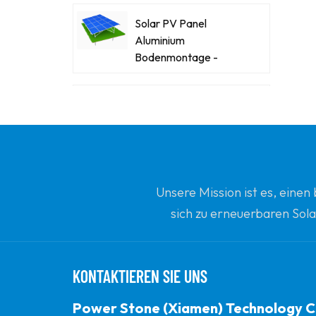
Solar PV Panel
Aluminium
Bodenmontage -
Racking -Systeme
Kraftsteinstahl-Stahl-
Solar-Carport
Innovative Solar -
Flachdachdreiecke
Unsere Mission ist es, eine
Ballengestopfte
sich zu erneuerbaren Sola
Montagehalterung
Ihrem vertrauenswürdi
Power Stone
Ballasted Flat Dach
KONTAKTIEREN SIE UNS
Matrix Solar
Montagesystem
Power Stone (Xiamen) Technology C