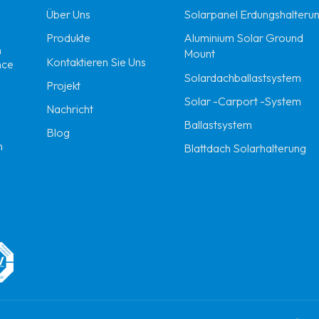
Über Uns
Solarpanel Erdungshalteru
Produkte
Aluminium Solar Ground
n
Mount
Kontaktieren Sie Uns
nce
Solardachballastsystem
Projekt
Solar -Carport -System
Nachricht
Ballastsystem
Blog
m
Blattdach Solarhalterung