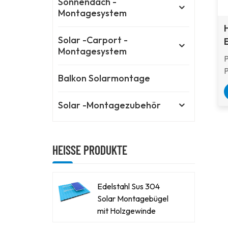
Sonnendach -
Montagesystem
Solar -Carport -
Montagesystem
Balkon Solarmontage
k
l
Solar -Montagezubehör
S
HEISSE PRODUKTE
Edelstahl Sus 304
Solar Montagebügel
mit Holzgewinde