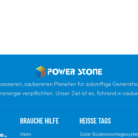
n besseren, saubereren Planeten für zukünftige Generatio
renergie verpflichten. Unser Ziel ist es, führend in sau
gsten globalen Partner für Qualität, Professionalität un
BRAUCHE HILFE
HEISSE TAGS
o.,
Heim
Solar Bodenmontagesyst