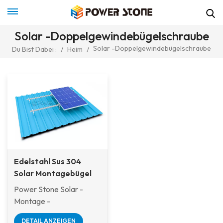
Solar -Doppelgewindebügelschraube
Solar -Doppelgewindebügelschraube
Du Bist Dabei :
/
Heim
/
Edelstahl Sus 304
Solar Montagebügel
mit Holzgewinde
Power Stone Solar -
Montage -
Kleiderbügelschrauben
DETAIL ANZEIGEN