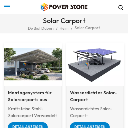
Solar Carport
Solar Carport
Du Bist Dabei :
/
Heim
/
Montagesystem für
Wasserdichtes Solar-
Solarcarports aus
Carport-
Stahl – Gewerbliche
Montagesystem
Kraftsteine Stahl-
Wasserdichtes Solar-
und industrielle
Solarcarport Verwandelt
Carport-
Ausführung
ungenutzte Parkplätze in
Montagesystem ist eine
DETAIL ANZEIGEN
DETAIL ANZEIGEN