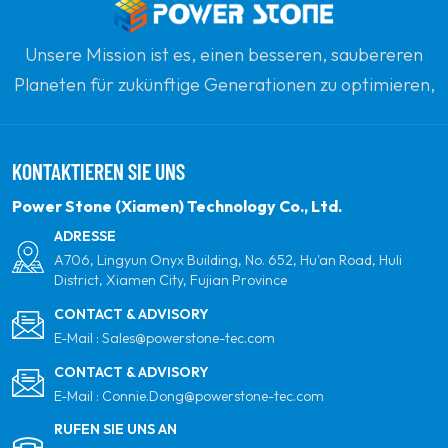
konzipiert, dass er
heftigen
Unsere Mission ist es, einen besseren, saubereren
Wetterbedingungen
standhält und
Planeten für zukünftige Generationen zu optimieren,
zuverlässige Leistung
indem sie sich zu erneuerbaren Solarenergie
liefert.
verpflichten. Unser Ziel ist es, führend in sauberen
KONTAKTIEREN SIE UNS
Energieprodukten und Ihrem vertrauenswürdigsten
globalen Partner für Qualität, Professionalität und
Power Stone (Xiamen) Technology Co., Ltd.
Innovation zu sein.
ADRESSE
A706, Lingyun Onyx Building, No. 652, Hu'an Road, Huli
District, Xiamen City, Fujian Province
CONTACT & ADVISORY
E-Mail :
Sales@powerstone-tec.com
CONTACT & ADVISORY
E-Mail :
Connie.Dong@powerstone-tec.com
RUFEN SIE UNS AN