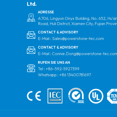
Ltd.
Trapezoidal
Metalldach Montage
ADRESSE
Aluminium Solar Mini -
A706, Lingyun Onyx Building, No. 652, Hu'a
Road, Huli District, Xiamen City, Fujian Provi
Schiene
CONTACT & ADVISORY
Flachdach
E-Mail :
Sales@powerstone-tec.com
Aluminiummatrix
CONTACT & ADVISORY
Stativ Solar
E-Mail :
Connie.Dong@powerstone-tec.co
Montagesystem
RUFEN SIE UNS AN
Metalldach Railless
Tel :
+86-592-5927399
Montage Solar Short
Whatsapp :
+86 13400781697
Rail Montagestruktur
Hersteller
Vertikale PV -Farmen
Montageklasse