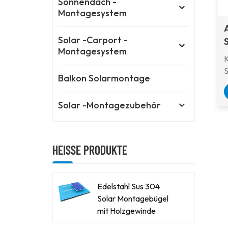
Sonnendach -
Montagesystem
Solar -Carport -
Montagesystem
K
S
Balkon Solarmontage
F
b
Solar -Montagezubehör
E
s
B
HEISSE PRODUKTE
H
M
h
Edelstahl Sus 304
Solar Montagebügel
U
mit Holzgewinde