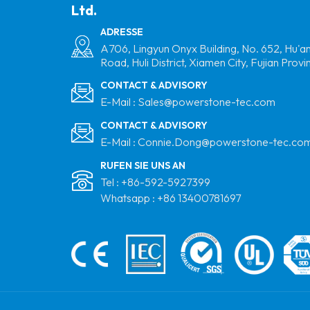
Ltd.
Trapezoidal
Metalldach Montage
ADRESSE
Aluminium Solar Mini -
A706, Lingyun Onyx Building, No. 652, Hu'a
Road, Huli District, Xiamen City, Fujian Provi
Schiene
CONTACT & ADVISORY
Flachdach
E-Mail :
Sales@powerstone-tec.com
Aluminiummatrix
CONTACT & ADVISORY
Stativ Solar
E-Mail :
Connie.Dong@powerstone-tec.co
Montagesystem
RUFEN SIE UNS AN
Metalldach Railless
Tel :
+86-592-5927399
Montage Solar Short
Whatsapp :
+86 13400781697
Rail Montagestruktur
Hersteller
Vertikale PV -Farmen
Montageklasse