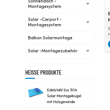
Sonnendach -
Montagesystem
Solar -Carport -
Montagesystem
Balkon Solarmontage
e
l
Solar -Montagezubehör
a
P
S
HEISSE PRODUKTE
d
z
g
Edelstahl Sus 304
Solar Montagebügel
mit Holzgewinde