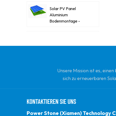
Solar PV Panel
Aluminium
Bodenmontage -
Racking -Systeme
Kraftsteinstahl-Stahl-
Solar-Carport
Innovative Solar -
Flachdachdreiecke
Unsere Mission ist es, eine
Ballengestopfte
sich zu erneuerbaren Sola
Montagehalterung
Ihrem vertrauenswürdi
Power Stone
Ballasted Flat Dach
KONTAKTIEREN SIE UNS
Matrix Solar
Montagesystem
Power Stone (Xiamen) Technology C