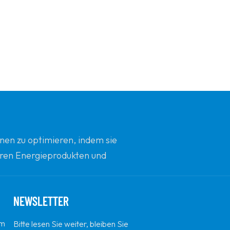
nen zu optimieren, indem sie
beren Energieprodukten und
d Innovation zu sein.
NEWSLETTER
em
Bitte lesen Sie weiter, bleiben Sie