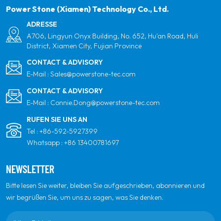
globalen Partner für Qualität, Professionalität und
Power Stone (Xiamen) Technology Co., Ltd.
Innovation zu sein.
ADRESSE
A706, Lingyun Onyx Building, No. 652, Hu'an Road, Huli
District, Xiamen City, Fujian Province
CONTACT & ADVISORY
E-Mail :
Sales@powerstone-tec.com
CONTACT & ADVISORY
E-Mail :
Connie.Dong@powerstone-tec.com
RUFEN SIE UNS AN
Tel :
+86-592-5927399
Whatsapp :
+86 13400781697
NEWSLETTER
Bitte lesen Sie weiter, bleiben Sie aufgeschrieben, abonnieren und
wir begrüßen Sie, um uns zu sagen, was Sie denken.