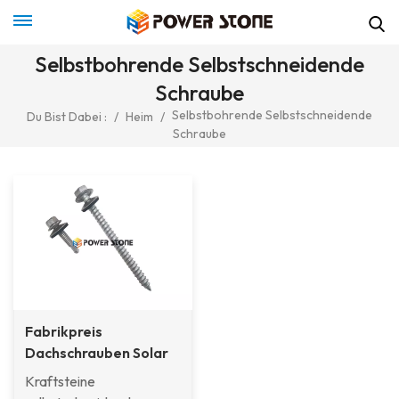
Selbstbohrende Selbstschneidende
Schraube
Selbstbohrende Selbstschneidende
Du Bist Dabei :
/
Heim
/
Schraube
Fabrikpreis
Dachschrauben Solar
Selbstschneidende
Kraftsteine
Holzschraube Für