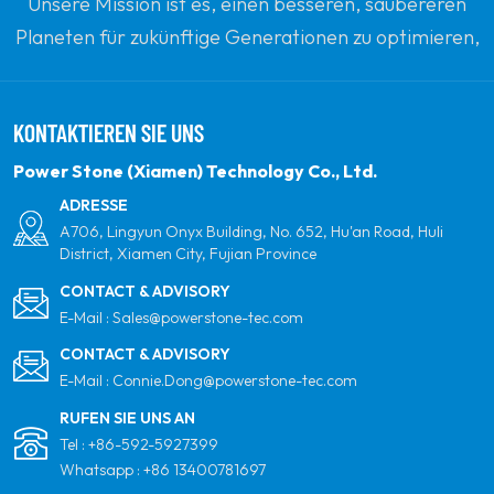
Unsere Mission ist es, einen besseren, saubereren
Planeten für zukünftige Generationen zu optimieren,
indem sie sich zu erneuerbaren Solarenergie
verpflichten. Unser Ziel ist es, führend in sauberen
KONTAKTIEREN SIE UNS
Energieprodukten und Ihrem vertrauenswürdigsten
globalen Partner für Qualität, Professionalität und
Power Stone (Xiamen) Technology Co., Ltd.
Innovation zu sein.
ADRESSE
A706, Lingyun Onyx Building, No. 652, Hu'an Road, Huli
District, Xiamen City, Fujian Province
CONTACT & ADVISORY
E-Mail :
Sales@powerstone-tec.com
CONTACT & ADVISORY
E-Mail :
Connie.Dong@powerstone-tec.com
RUFEN SIE UNS AN
Tel :
+86-592-5927399
Whatsapp :
+86 13400781697