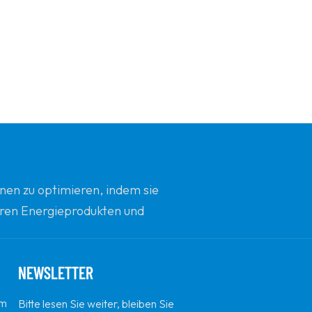
nen zu optimieren, indem sie
beren Energieprodukten und
d Innovation zu sein.
NEWSLETTER
em
Bitte lesen Sie weiter, bleiben Sie