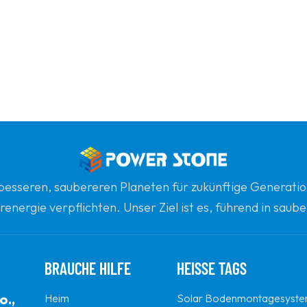
n besseren, saubereren Planeten für zukünftige Generatio
renergie verpflichten. Unser Ziel ist es, führend in sau
gsten globalen Partner für Qualität, Professionalität un
BRAUCHE HILFE
HEISSE TAGS
o.,
Heim
Solar Bodenmontagesyst