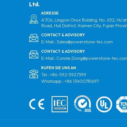
Ltd.
Trapezoidal
Metalldach Montage
ADRESSE
Aluminium Solar Mini -
A706, Lingyun Onyx Building, No. 652, Hu'a
Road, Huli District, Xiamen City, Fujian Provi
Schiene
CONTACT & ADVISORY
Flachdach
E-Mail :
Sales@powerstone-tec.com
Aluminiummatrix
CONTACT & ADVISORY
Stativ Solar
E-Mail :
Connie.Dong@powerstone-tec.co
Montagesystem
RUFEN SIE UNS AN
Metalldach Railless
Tel :
+86-592-5927399
Montage Solar Short
Whatsapp :
+86 13400781697
Rail Montagestruktur
Hersteller
Vertikale PV -Farmen
Montageklasse