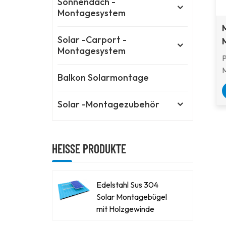
Sonnendach -
Montagesystem
Solar -Carport -
Montagesystem
P
M
Balkon Solarmontage
M
e
Solar -Montagezubehör
A
i
HEISSE PRODUKTE
K
u
S
Edelstahl Sus 304
e
Solar Montagebügel
j
mit Holzgewinde