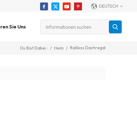
DEUTSCH
ren Sie Uns
Railless Dachregal
/
Heim
/
Du Bist Dabei :