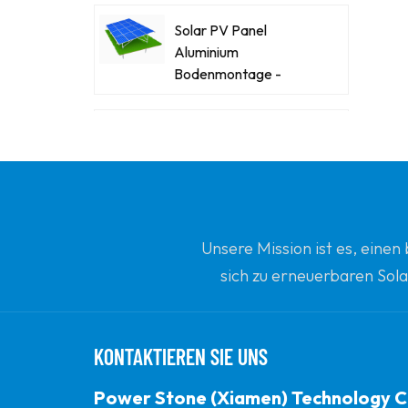
Solar PV Panel
Aluminium
Bodenmontage -
Racking -Systeme
Kraftsteinstahl-Stahl-
Solar-Carport
Innovative Solar -
Flachdachdreiecke
Unsere Mission ist es, eine
Ballengestopfte
sich zu erneuerbaren Sola
Montagehalterung
Ihrem vertrauenswürdi
Power Stone
Ballasted Flat Dach
KONTAKTIEREN SIE UNS
Matrix Solar
Montagesystem
Power Stone (Xiamen) Technology C