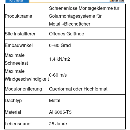
Schienenlose Montageklemme für
Produktname
Solarmontagesysteme für
Metall-/Blechdächer
Site installieren
Offenes Gelände
Einbauwinkel
0–60 Grad
Maximale
1,4 kN/m2
Schneelast
Maximale
0-60 m/s
Windgeschwindigkeit
Modulorientierung
Querformat oder Hochformat
Dachtyp
Metall
Material
Al 6005-T5
Lebensdauer
25 Jahre