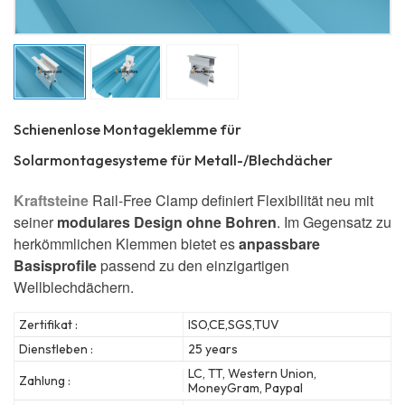
Schienenlose Montageklemme für
Solarmontagesysteme für Metall-/Blechdächer
Kraftsteine
Rail-Free Clamp definiert Flexibilität neu mit
seiner
modulares Design ohne Bohren
. Im Gegensatz zu
herkömmlichen Klemmen bietet es
anpassbare
Basisprofile
passend zu den einzigartigen
Wellblechdächern.
Zertifikat :
ISO,CE,SGS,TUV
Dienstleben :
25 years
LC, TT, Western Union,
Zahlung :
MoneyGram, Paypal