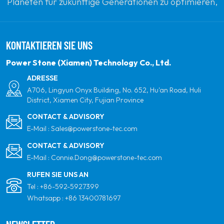
Planeten für zukünftige Generationen zu optimieren,
indem sie sich zu erneuerbaren Solarenergie
verpflichten. Unser Ziel ist es, führend in sauberen
KONTAKTIEREN SIE UNS
Energieprodukten und Ihrem vertrauenswürdigsten
globalen Partner für Qualität, Professionalität und
Power Stone (Xiamen) Technology Co., Ltd.
Innovation zu sein.
ADRESSE
A706, Lingyun Onyx Building, No. 652, Hu'an Road, Huli
District, Xiamen City, Fujian Province
CONTACT & ADVISORY
E-Mail :
Sales@powerstone-tec.com
CONTACT & ADVISORY
E-Mail :
Connie.Dong@powerstone-tec.com
RUFEN SIE UNS AN
Tel :
+86-592-5927399
Whatsapp :
+86 13400781697