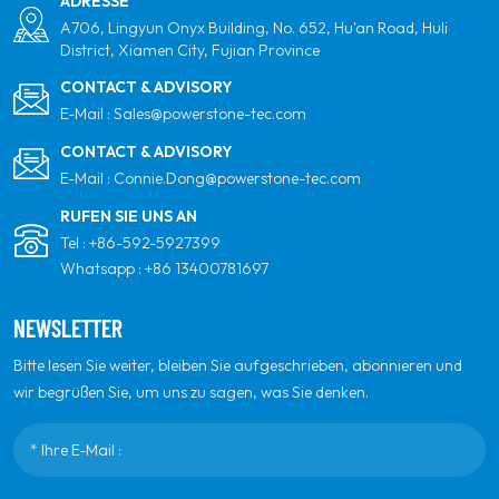
ADRESSE
Materialverbrauch und
A706, Lingyun Onyx Building, No. 652, Hu'an Road, Huli
reduzierten
District, Xiamen City, Fujian Province
Arbeitsstunden
CONTACT & ADVISORY
entwickelt und lässt sich
E-Mail :
Sales@powerstone-tec.com
nahtlos in Dachrippen
oder -nähte integrieren.
CONTACT & ADVISORY
Dies vereinfacht nicht nur
E-Mail :
Connie.Dong@powerstone-tec.com
den Installationsprozess,
RUFEN SIE UNS AN
sondern bietet auch
Tel :
+86-592-5927399
robusten Halt und
Whatsapp :
+86 13400781697
gewährleistet
langfristige strukturelle
NEWSLETTER
Stabilität und
Zuverlässigkeit. Die
Bitte lesen Sie weiter, bleiben Sie aufgeschrieben, abonnieren und
intelligente Konstruktion
wir begrüßen Sie, um uns zu sagen, was Sie denken.
maximiert die
Raumausnutzung bei
gleichzeitig
außergewöhnlicher