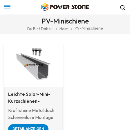
PV-Minischiene
PV-Minischiene
Du Bist Dabei :
/
Heim
/
Leichte Solar-Mini-
Kurzschienen-
Montagestruktur für
Kraftsteine Metalldach
farbige
Schienenlose Montage
Stahlziegeldächer
Solar Mini Rail
DETAIL ANZEIGEN