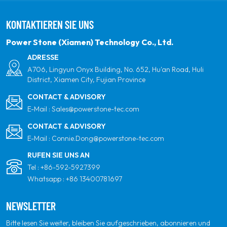
verpflichten. Unser Ziel ist es, führend in sauberen
KONTAKTIEREN SIE UNS
Energieprodukten und Ihrem vertrauenswürdigsten
globalen Partner für Qualität, Professionalität und
Power Stone (Xiamen) Technology Co., Ltd.
Innovation zu sein.
ADRESSE
A706, Lingyun Onyx Building, No. 652, Hu'an Road, Huli
District, Xiamen City, Fujian Province
CONTACT & ADVISORY
E-Mail :
Sales@powerstone-tec.com
CONTACT & ADVISORY
E-Mail :
Connie.Dong@powerstone-tec.com
RUFEN SIE UNS AN
Tel :
+86-592-5927399
Whatsapp :
+86 13400781697
NEWSLETTER
Bitte lesen Sie weiter, bleiben Sie aufgeschrieben, abonnieren und