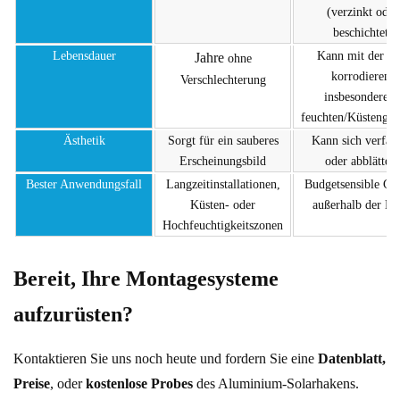
(verzinkt oder
beschichtet)
Lebensdauer
Kann mit der Ze
Jahre
ohne
korrodieren,
Verschlechterung
insbesondere i
feuchten/Küstengeb
Ästhetik
Sorgt für ein sauberes
Kann sich verfär
Erscheinungsbild
oder abblätter
Bester Anwendungsfall
Langzeitinstallationen,
Budgetsensible Geb
Küsten- oder
außerhalb der Kü
Hochfeuchtigkeitszonen
Bereit, Ihre Montagesysteme
aufzurüsten?
Kontaktieren Sie uns noch heute und fordern Sie eine
Datenblatt,
Preis
e
, oder
kostenlose Probe
s
des Aluminium-Solarhakens.