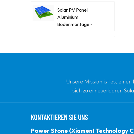
Solar PV Panel
Aluminium
Bodenmontage -
Racking -Systeme
Kraftsteinstahl-Stahl-
Solar-Carport
Innovative Solar -
Flachdachdreiecke
Unsere Mission ist es, eine
Ballengestopfte
sich zu erneuerbaren Sola
Montagehalterung
Ihrem vertrauenswürdi
Power Stone
Ballasted Flat Dach
KONTAKTIEREN SIE UNS
Matrix Solar
Montagesystem
Power Stone (Xiamen) Technology C