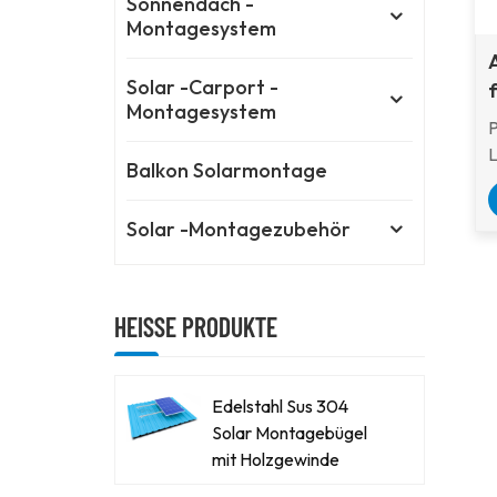
Sonnendach -
Montagesystem
Solar -Carport -
Montagesystem
L
Balkon Solarmontage
M
z
Solar -Montagezubehör
M
R
S
S
HEISSE PRODUKTE
M
Edelstahl Sus 304
Solar Montagebügel
mit Holzgewinde