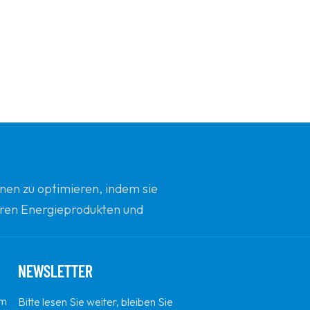
nen zu optimieren, indem sie
beren Energieprodukten und
d Innovation zu sein.
NEWSLETTER
em
Bitte lesen Sie weiter, bleiben Sie