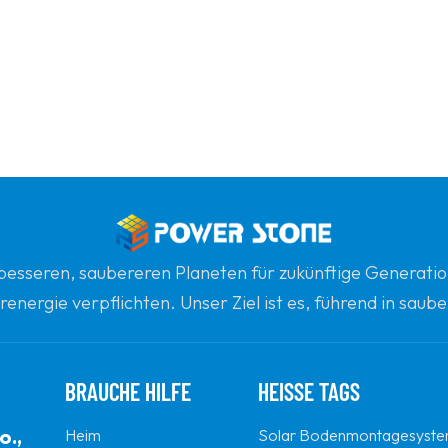
n besseren, saubereren Planeten für zukünftige Generatio
renergie verpflichten. Unser Ziel ist es, führend in sau
gsten globalen Partner für Qualität, Professionalität un
BRAUCHE HILFE
HEISSE TAGS
o.,
Heim
Solar Bodenmontagesyst