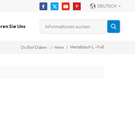
DEUTSCH
ren Sie Uns
Metalldach L -Fuß
/
Heim
/
Du Bist Dabei :