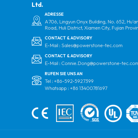
Ltd.
Trapezoidal
Metalldach Montage
ADRESSE
Aluminium Solar Mini -
A706, Lingyun Onyx Building, No. 652, Hu'a
Road, Huli District, Xiamen City, Fujian Provi
Schiene
CONTACT & ADVISORY
Flachdach
E-Mail :
Sales@powerstone-tec.com
Aluminiummatrix
CONTACT & ADVISORY
Stativ Solar
E-Mail :
Connie.Dong@powerstone-tec.co
Montagesystem
RUFEN SIE UNS AN
Metalldach Railless
Tel :
+86-592-5927399
Montage Solar Short
Whatsapp :
+86 13400781697
Rail Montagestruktur
Hersteller
Vertikale PV -Farmen
Montageklasse