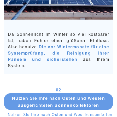
Da Sonnenlicht im Winter so viel kostbarer
ist, haben Fehler einen größeren Einfluss.
Also benutze
Die vor Wintermonate für eine
Systemprüfung, die Reinigung Ihrer
Paneele und sicherstellen
aus Ihrem
System.
0
2
Nutzen Sie Ihre nach Osten und Westen
ausgerichteten Sonnenkollektoren
- Nutzen Sie Ihre nach Osten und West konsumierten