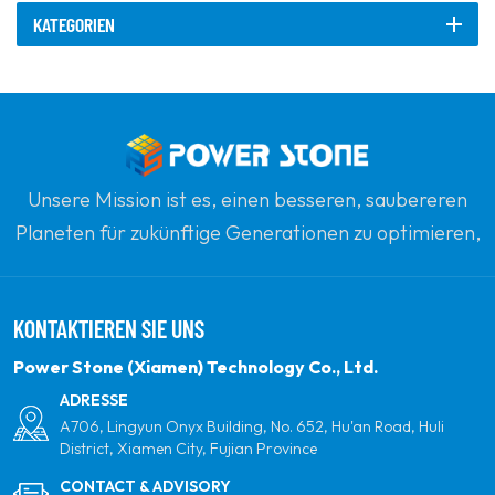
KATEGORIEN
Unsere Mission ist es, einen besseren, saubereren
Planeten für zukünftige Generationen zu optimieren,
indem sie sich zu erneuerbaren Solarenergie
verpflichten. Unser Ziel ist es, führend in sauberen
KONTAKTIEREN SIE UNS
Energieprodukten und Ihrem vertrauenswürdigsten
globalen Partner für Qualität, Professionalität und
Power Stone (Xiamen) Technology Co., Ltd.
Innovation zu sein.
ADRESSE
A706, Lingyun Onyx Building, No. 652, Hu'an Road, Huli
District, Xiamen City, Fujian Province
CONTACT & ADVISORY