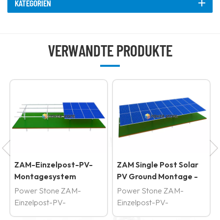
KATEGORIEN
VERWANDTE PRODUKTE
ZAM-Einzelpost-PV-
ZAM Single Post Solar
Montagesystem
PV Ground Montage -
System
Power Stone ZAM-
Power Stone ZAM-
Einzelpost-PV-
Einzelpost-PV-
Montagesystem sind so
Montagesystem sind so