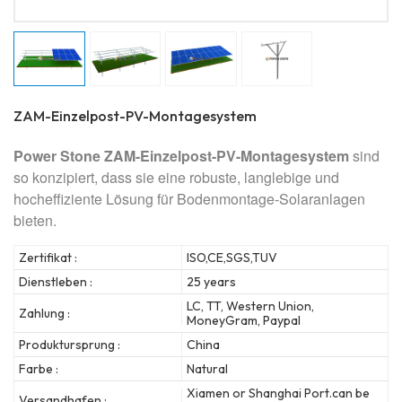
ZAM-Einzelpost-PV-Montagesystem
Power Stone
ZAM-Einzelpost-PV-Montagesystem
sind
so konzipiert, dass sie eine robuste, langlebige und
hocheffiziente Lösung für Bodenmontage-Solaranlagen
bieten.
Zertifikat :
ISO,CE,SGS,TUV
Dienstleben :
25 years
LC, TT, Western Union,
Zahlung :
MoneyGram, Paypal
Produktursprung :
China
Farbe :
Natural
Xiamen or Shanghai Port.can be
Versandhafen :