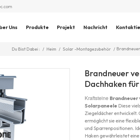
ec.com
ber Uns
Produkte
Projekt
Nachricht
Kontaktie
Brandneuer
/
Heim
/
Solar -Montagezubehör
/
Du Bist Dabei :
Brandneuer ve
Dachhaken für
Kraftsteine
Brandneuer 
Solarpaneele
Diese viel
Ziegeldächer entwickelt. 
ermöglicht sie eine flexib
und Sparrenpositionen. Id
Haken gewährleistet eine 