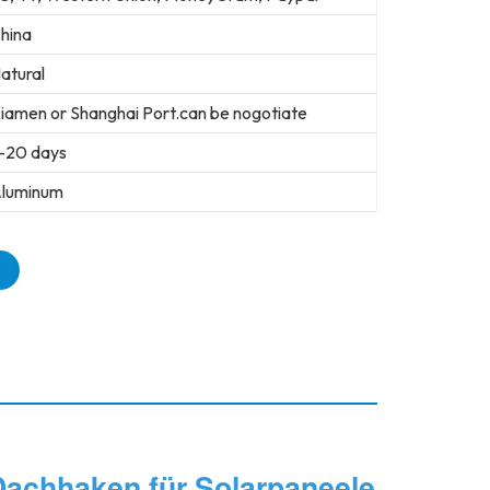
hina
atural
iamen or Shanghai Port.can be nogotiate
-20 days
luminum
Dachhaken für Solarpaneele