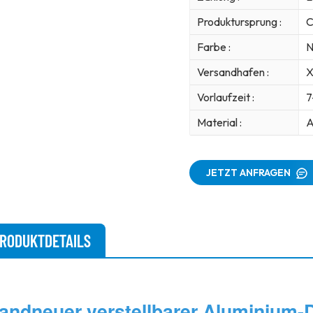
Produktursprung :
C
Farbe :
N
Versandhafen :
X
Vorlaufzeit :
7
Material :
A
JETZT ANFRAGEN
RODUKTDETAILS
andneuer verstellbarer Aluminium-