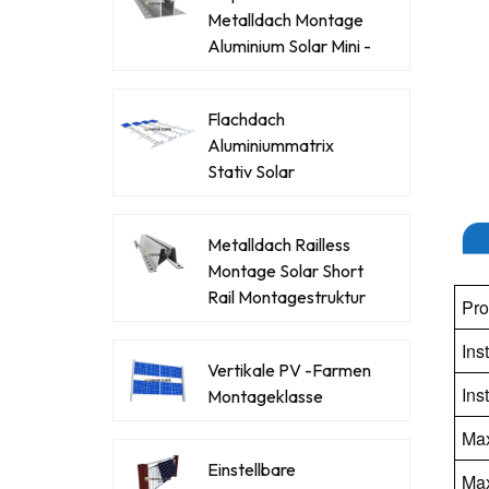
Metalldach Montage
Aluminium Solar Mini -
Schiene
Flachdach
Aluminiummatrix
Stativ Solar
Montagesystem
Metalldach Railless
Montage Solar Short
Rail Montagestruktur
Pr
Hersteller
Ins
Vertikale PV -Farmen
Ins
Montageklasse
Max
Einstellbare
Ma