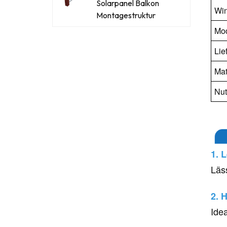
Solarpanel Balkon
Win
Montagestruktur
Mod
Lie
Mat
Nu
1. 
Läs
2. 
Ide