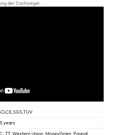
ng der Dachziegel.
SO,CE,SGS,TUV
5 years
C, TT, Western Union, MoneyGram, Paypal