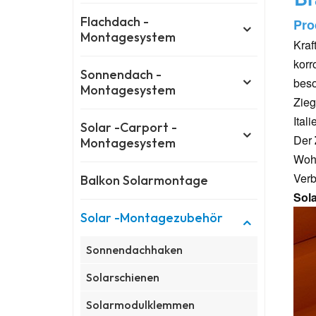
Flachdach -
Pro
Montagesystem
Kraf
korr
Sonnendach -
beso
Montagesystem
Zieg
Ital
Solar -Carport -
Der
Montagesystem
Wohn
Verb
Balkon Solarmontage
Sol
Solar -Montagezubehör
Sonnendachhaken
Solarschienen
Solarmodulklemmen