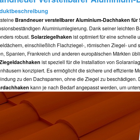
duktbeschreibung
tsteine
Brandneuer verstellbarer Aluminium-Dachhaken für 
osionsbeständigen Aluminiumlegierung. Dank seiner leichten Ba
nders robust.
Solarziegelhaken
ist optimiert für eine schnelle 
eldächern, einschließlich Flachziegel-, römischen Ziegel- und 
ien, Spanien, Frankreich und anderen europäischen Märkten übli
Ziegeldachhaken
ist speziell für die Installation von Solaran
häusern konzipiert. Es ermöglicht die sichere und effiziente 
indung zu den Dachsparren, ohne die Ziegel zu beschädigen. D
ardachhaken
kann je nach Bedarf angepasst werden, um unter