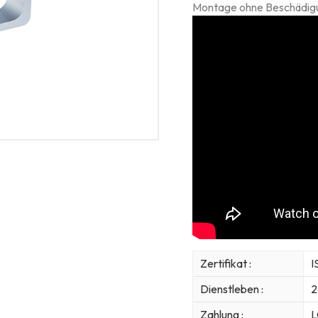
Montage ohne Beschädigu
Zertifikat :
I
Dienstleben :
2
Zahlung :
L