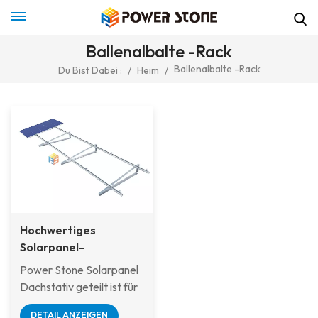
Ballenalbalte -Rack
Ballenalbalte -Rack
Du Bist Dabei :
/
Heim
/
Hochwertiges
Solarpanel-
Dachstativ getroffen
Power Stone Solarpanel
Dachstativ geteilt ist für
die Installationen von
DETAIL ANZEIGEN