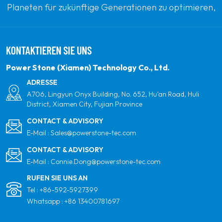
Planeten für zukünftige Generationen zu optimieren,
indem sie sich zu erneuerbaren Solarenergie
verpflichten. Unser Ziel ist es, führend in sauberen
KONTAKTIEREN SIE UNS
Energieprodukten und Ihrem vertrauenswürdigsten
globalen Partner für Qualität, Professionalität und
Power Stone (Xiamen) Technology Co., Ltd.
Innovation zu sein.
ADRESSE
A706, Lingyun Onyx Building, No. 652, Hu'an Road, Huli
District, Xiamen City, Fujian Province
CONTACT & ADVISORY
E-Mail :
Sales@powerstone-tec.com
CONTACT & ADVISORY
E-Mail :
Connie.Dong@powerstone-tec.com
RUFEN SIE UNS AN
Tel :
+86-592-5927399
Whatsapp :
+86 13400781697