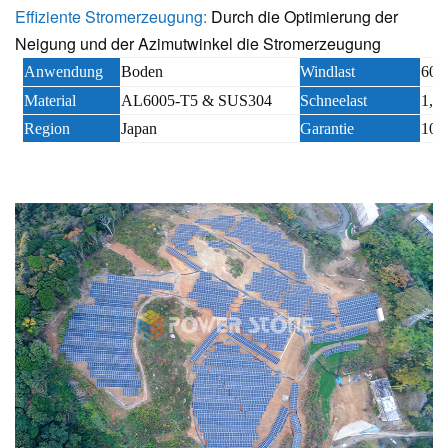
Effiziente Stromerzeugung:
Durch die Optimierung der
Neigung und der Azimutwinkel die Stromerzeugung
Anwendung
Boden
Windlast
60 
Material
AL6005-T5 & SUS304
Schneelast
1,6
Region
Japan
Garantie
10 J