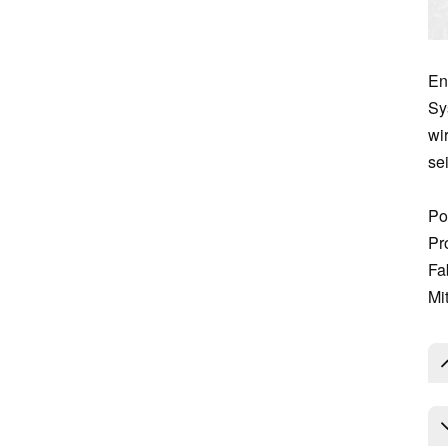
Ent
Sy
wi
se
Po
Pr
Fa
Mi