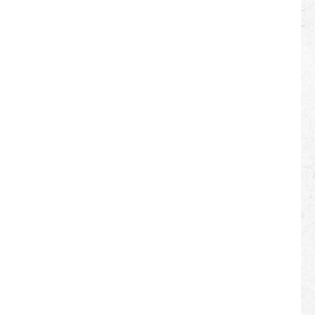
Trapezoidal
Metalldach Montage
Aluminium Solar Mini -
Schiene
Flachdach
Aluminiummatrix
Stativ Solar
Montagesystem
Metalldach Railless
Montage Solar Short
Rail Montagestruktur
Hersteller
Vertikale PV -Farmen
Montageklasse