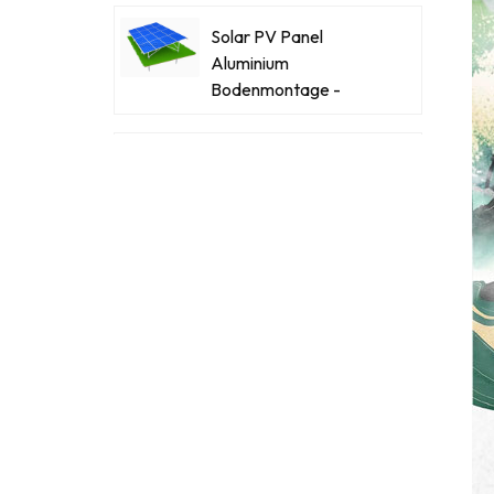
Solar PV Panel
Aluminium
Bodenmontage -
Racking -Systeme
Kraftsteinstahl-Stahl-
Solar-Carport
Innovative Solar -
Flachdachdreiecke
Ballengestopfte
Montagehalterung
Power Stone
Ballasted Flat Dach
Matrix Solar
Montagesystem